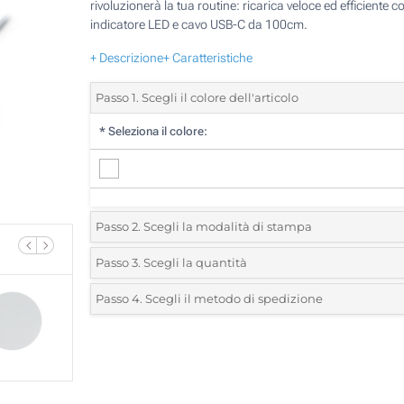
rivoluzionerà la tua routine: ricarica veloce ed efficiente c
indicatore LED e cavo USB-C da 100cm.
+ Descrizione
+ Caratteristiche
Passo 1. Scegli il colore dell'articolo
*
Seleziona il colore:
Passo 2. Scegli la modalità di stampa
*
Seleziona la posizione di stampa e il colore del vostro l
Passo 3. Scegli la quantità
*
Quantità desiderata:
Passo 4. Scegli il metodo di spedizione
Stampa Digitale (Su un lato)
Unità
Standard
Prezzo/unità
Senza stampa
5