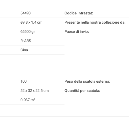
54498
Codice Intrastat:
ø9.8 x 1.4 cm
Presente nella nostra collezione da:
65500 gr
Paese di invio:
R-ABS
Cina
100
Peso della scatola esterna:
52 x 32 x 22.5 cm
Quantità per scatola:
0.037 m³