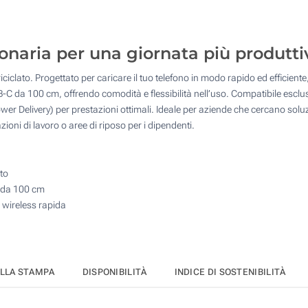
10
25
ionaria per una giornata più produtti
50
ciclato. Progettato per caricare il tuo telefono in modo rapido ed efficient
100
B-C da 100 cm, offrendo comodità e flessibilità nell’uso. Compatibile esclu
 Delivery) per prestazioni ottimali. Ideale per aziende che cercano soluzion
Quantità desiderata :
ioni di lavoro o aree di riposo per i dipendenti.
Aggiorna
to
C da 100 cm
 wireless rapida
ELLA STAMPA
DISPONIBILITÀ
INDICE DI SOSTENIBILITÀ