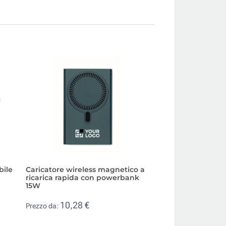
bile
Caricatore wireless magnetico a
Caricatore wirele
ricarica rapida con powerbank
ricarica rapida c
15W
3,93 €
Prezzo da:
10,28 €
Prezzo da: