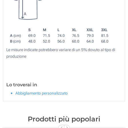
S
M
L
XL
XXL
3XL
A
(cm)
69.0
71.5
74.0
76.5
79.0
81.5
B
(cm)
48.0
52.0
56.0
60.0
64.0
68.0
Le misure indicate potrebbero variare di un 5% dovuto al tipo di
produzione
Lo troverai in
Abbigliamento personalizzato
Prodotti più popolari