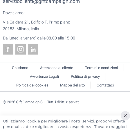
servizioclienti@giftcampaign.com
Dove siamo:
Via Caldera 21, Edificio F, Primo piano
20153, Milano, Italia
Da lunedì a venerdì dalle 08.00 alle 15.00
Chi siamo
Attenzione al cliente
Termini e condizioni
Avvertenze Legali
Politica di privacy
Politica dei cookies
Mappa del sito
Contattaci
© 2026 Gift Campaign S.L. Tutti i diritti riservati.
Utilizziamo i cookie per migliorare i nostri servizi, proporvi offerte
Cl
personalizzate e migliorare la vostra esperienza. Trovate maggiori
Co