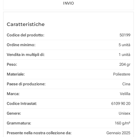
INVIO
Caratteristiche
Codice del prodotto:
50199
Ordine minimo:
5 unità
Vendita in multipli di:
1 unità
Peso:
204 gr
Materiale:
Poliestere
Paese di produzione:
Cina
Marca:
Velilla
Codice Intrastat:
6109 90 20
Genere:
Unisex
Grammatura:
160 g/m²
Presente nella nostra collezione da:
Gennaio 2025