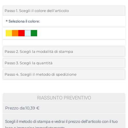
Passo 1. Scegli il colore dell'articolo
*
Seleziona il colore:
Passo 2. Scegli la modalità di stampa
*
Seleziona la posizione di stampa e il colore del vostro logo:
Passo 3. Scegli la quantità
*
Ordine minimo 5 (Ordine totale)
Passo 4. Scegli il metodo di spedizione
1 Colore (Lato cuore)
Standard
Devi scegliere un colore per vedere quantità e taglie disponibili.
2 Colori (Lato cuore)
RIASSUNTO PREVENTIVO
3 Colori (Lato cuore)
Calcola prezzo
Prezzo da:
10,39 €
4 Colori (Lato cuore)
Scegli il metodo di stampa e vedrai il prezzo dell'articolo con il tuo
Transfer digitale full color (Lato cuore)
logo o immagine immediatamente.