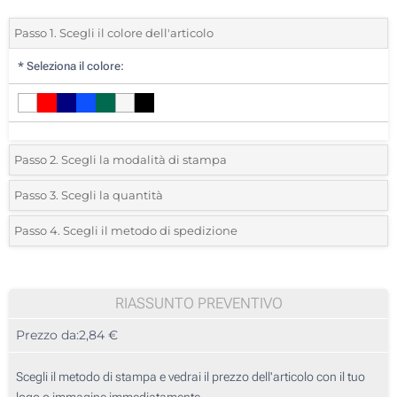
Passo 1. Scegli il colore dell'articolo
*
Seleziona il colore:
Passo 2. Scegli la modalità di stampa
*
Seleziona la posizione di stampa e il colore del vostro logo:
Passo 3. Scegli la quantità
*
Ordine minimo 10 (Ordine totale)
Passo 4. Scegli il metodo di spedizione
1 Colore (Su un lato)
Standard
Devi scegliere un colore per vedere quantità e taglie disponibili.
2 Colori (Su un lato)
RIASSUNTO PREVENTIVO
3 Colori (Su un lato)
Calcola prezzo
Prezzo da:
2,84 €
4 Colori (Su un lato)
Scegli il metodo di stampa e vedrai il prezzo dell'articolo con il tuo
Ricamo (Su un lato)
logo o immagine immediatamente.