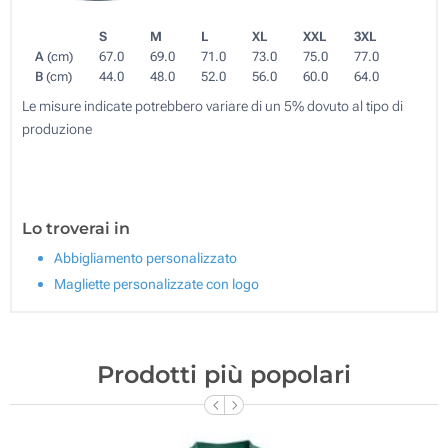
S
M
L
XL
XXL
3XL
A
(cm)
67.0
69.0
71.0
73.0
75.0
77.0
B
(cm)
44.0
48.0
52.0
56.0
60.0
64.0
Le misure indicate potrebbero variare di un 5% dovuto al tipo di
produzione
Lo troverai in
Abbigliamento personalizzato
Magliette personalizzate con logo
Prodotti più popolari