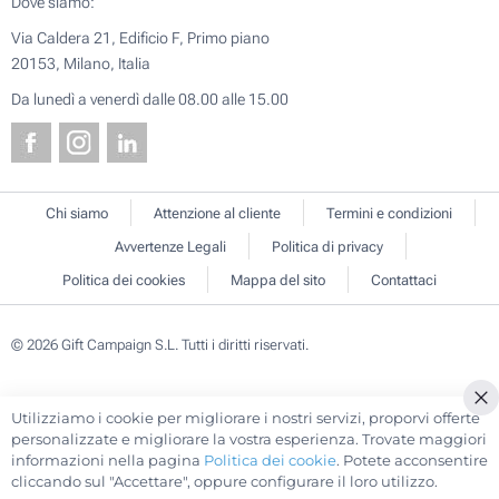
Dove siamo:
Via Caldera 21, Edificio F, Primo piano
20153, Milano, Italia
Da lunedì a venerdì dalle 08.00 alle 15.00
Chi siamo
Attenzione al cliente
Termini e condizioni
Avvertenze Legali
Politica di privacy
Politica dei cookies
Mappa del sito
Contattaci
© 2026 Gift Campaign S.L. Tutti i diritti riservati.
Utilizziamo i cookie per migliorare i nostri servizi, proporvi offerte
Cl
personalizzate e migliorare la vostra esperienza. Trovate maggiori
Co
informazioni nella pagina
Politica dei cookie
. Potete acconsentire
Ba
cliccando sul "Accettare", oppure configurare il loro utilizzo.