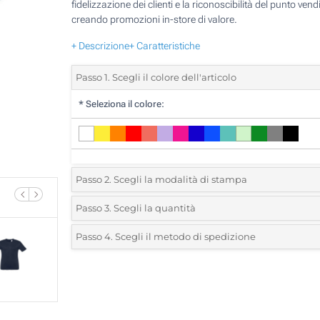
fidelizzazione dei clienti e la riconoscibilità del punto vendi
creando promozioni in-store di valore.
+ Descrizione
+ Caratteristiche
Passo 1. Scegli il colore dell'articolo
*
Seleziona il colore:
Passo 2. Scegli la modalità di stampa
*
Seleziona la posizione di stampa e il colore del vostro l
Passo 3. Scegli la quantità
*
Ordine minimo 10 (Ordine totale)
Passo 4. Scegli il metodo di spedizione
1 Colore (Su un lato)
Standard
Devi scegliere un colore per vedere quantità e taglie disponib
2 Colori (Su un lato)
3 Colori (Su un lato)
Calcola prezzo