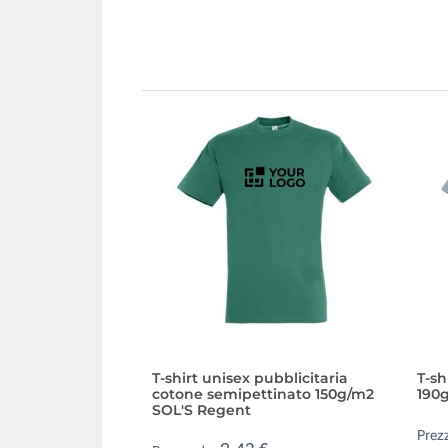
T-shirt unisex pubblicitaria
T-sh
cotone semipettinato 150g/m2
190g
SOL'S Regent
Prez