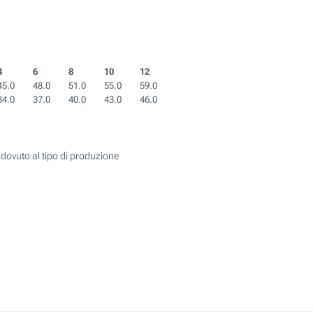
4
6
8
10
12
45.0
48.0
51.0
55.0
59.0
34.0
37.0
40.0
43.0
46.0
 dovuto al tipo di produzione