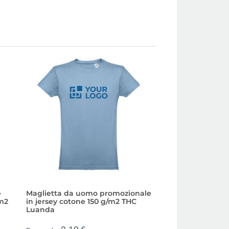
e
Maglietta da uomo promozionale
T-shirt con logo 
/m2
in jersey cotone 150 g/m2 THC
cotone 190g/m2 T
Luanda
2,81 €
Prezzo da: