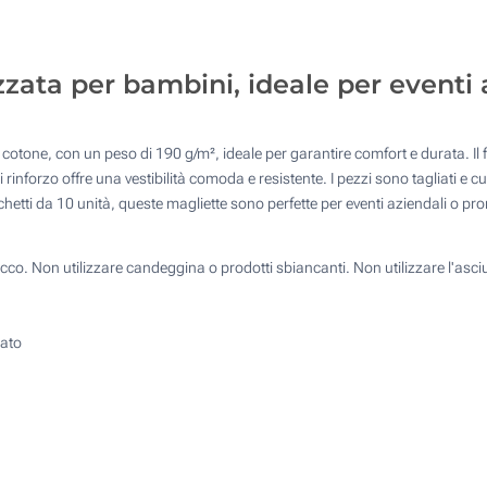
4 Colori (Su un lato)
Senza stampa
ata per bambini, ideale per eventi a
 cotone, con un peso di 190 g/m², ideale per garantire comfort e durata. Il 
di rinforzo offre una vestibilità comoda e resistente. I pezzi sono tagliati e
chetti da 10 unità, queste magliette sono perfette per eventi aziendali o pr
cco. Non utilizzare candeggina o prodotti sbiancanti. Non utilizzare l'asci
dato