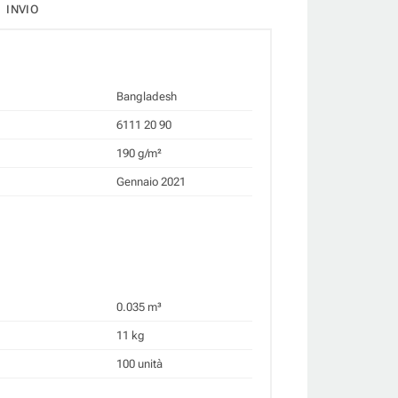
INVIO
Bangladesh
6111 20 90
190 g/m²
Gennaio 2021
0.035 m³
11 kg
100 unità