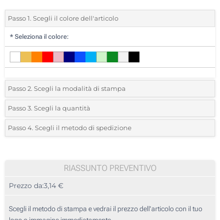
Passo 1. Scegli il colore dell'articolo
*
Seleziona il colore:
Passo 2. Scegli la modalità di stampa
*
Seleziona la posizione di stampa e il colore del vostro logo:
Passo 3. Scegli la quantità
*
Ordine minimo 10 (Ordine totale)
Passo 4. Scegli il metodo di spedizione
1 Colore (Su un lato)
Standard
Devi scegliere un colore per vedere quantità e taglie disponibili.
2 Colori (Su un lato)
RIASSUNTO PREVENTIVO
3 Colori (Su un lato)
Calcola prezzo
Prezzo da:
3,14 €
4 Colori (Su un lato)
Scegli il metodo di stampa e vedrai il prezzo dell'articolo con il tuo
Ricamo (Lato cuore)
logo o immagine immediatamente.