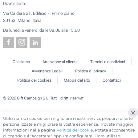
Dove siamo:
Via Caldera 21, Edificio F, Primo piano
20153, Milano, Italia
Da lunedì a venerdì dalle 08.00 alle 15.00
Chi siamo
Attenzione al cliente
Termini e condizioni
Avvertenze Legali
Politica di privacy
Politica dei cookies
Mappa del sito
Contattaci
© 2026 Gift Campaign S.L. Tutti i diritti riservati.
Utilizziamo i cookie per migliorare i nostri servizi, proporvi offerte
Cl
personalizzate e migliorare la vostra esperienza. Trovate maggiori
Co
informazioni nella pagina
Politica dei cookie
. Potete acconsentire
Ba
cliccando sul "Accettare", oppure configurare il loro utilizzo.