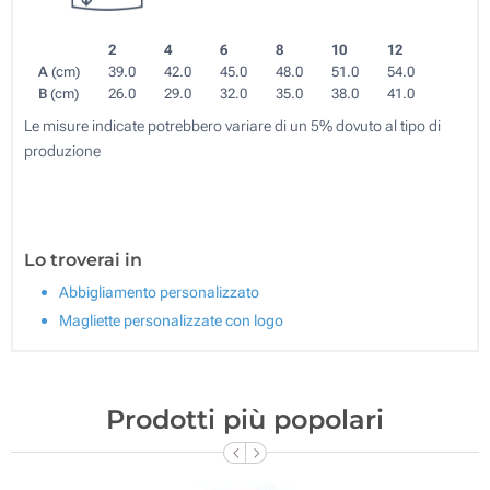
2
4
6
8
10
12
A
(cm)
39.0
42.0
45.0
48.0
51.0
54.0
B
(cm)
26.0
29.0
32.0
35.0
38.0
41.0
Le misure indicate potrebbero variare di un 5% dovuto al tipo di
produzione
Lo troverai in
Abbigliamento personalizzato
Magliette personalizzate con logo
Prodotti più popolari