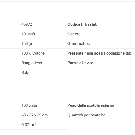
45972
Codice Intrastat:
10 unità
Genere:
160 gr
Grammatura:
100% Cotone
Presente nella nostra collezione da:
Bangladesh
Paese di invio:
Roly
100 unità
Peso della scatola esterna:
60 x 37 x 32 cm
Quantità per scatola:
0.071 m³