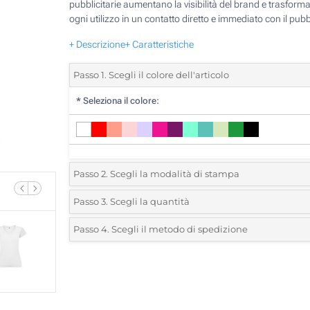
pubblicitarie aumentano la visibilità del brand e trasform
ogni utilizzo in un contatto diretto e immediato con il pubb
+ Descrizione
+ Caratteristiche
Passo 1. Scegli il colore dell'articolo
*
Seleziona il colore:
Passo 2. Scegli la modalità di stampa
*
Seleziona la posizione di stampa e il colore del vostro l
Passo 3. Scegli la quantità
*
Ordine minimo 10 (Ordine totale)
Passo 4. Scegli il metodo di spedizione
1 Colore (Su un lato)
Standard
Devi scegliere un colore per vedere quantità e taglie disponib
2 Colori (Su un lato)
3 Colori (Su un lato)
Calcola prezzo