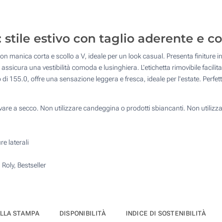
4 Colori (Su un lato)
Ricamo (Lato cuore)
 stile estivo con taglio aderente e c
n manica corta e scollo a V, ideale per un look casual. Presenta finiture in
Transfer digitale full color (Su un lato)
i assicura una vestibilità comoda e lusinghiera. L'etichetta rimovibile facili
di 155.0, offre una sensazione leggera e fresca, ideale per l'estate. Perfe
Senza stampa
re a secco. Non utilizzare candeggina o prodotti sbiancanti. Non utilizzar
e laterali
Roly, Bestseller
ELLA STAMPA
DISPONIBILITÀ
INDICE DI SOSTENIBILITÀ