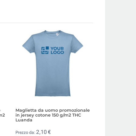
e
Maglietta da uomo promozionale
T-shirt con logo 
/m2
in jersey cotone 150 g/m2 THC
cotone 190g/m2 T
Luanda
2,81 €
Prezzo da:
2,10 €
Prezzo da: