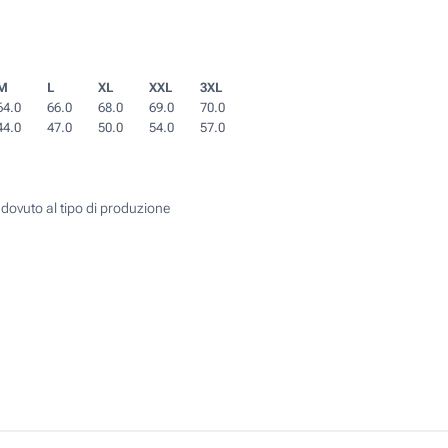
M
L
XL
XXL
3XL
64.0
66.0
68.0
69.0
70.0
44.0
47.0
50.0
54.0
57.0
 dovuto al tipo di produzione