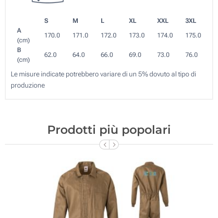
S
M
L
XL
XXL
3XL
A
170.0
171.0
172.0
173.0
174.0
175.0
(cm)
B
62.0
64.0
66.0
69.0
73.0
76.0
(cm)
Le misure indicate potrebbero variare di un 5% dovuto al tipo di
produzione
Prodotti più popolari