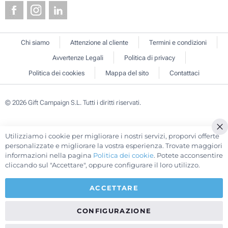
Chi siamo
Attenzione al cliente
Termini e condizioni
Avvertenze Legali
Politica di privacy
Politica dei cookies
Mappa del sito
Contattaci
© 2026 Gift Campaign S.L. Tutti i diritti riservati.
Utilizziamo i cookie per migliorare i nostri servizi, proporvi offerte
Cl
personalizzate e migliorare la vostra esperienza. Trovate maggiori
Co
informazioni nella pagina
Politica dei cookie
. Potete acconsentire
Ba
cliccando sul "Accettare", oppure configurare il loro utilizzo.
ACCETTARE
CONFIGURAZIONE