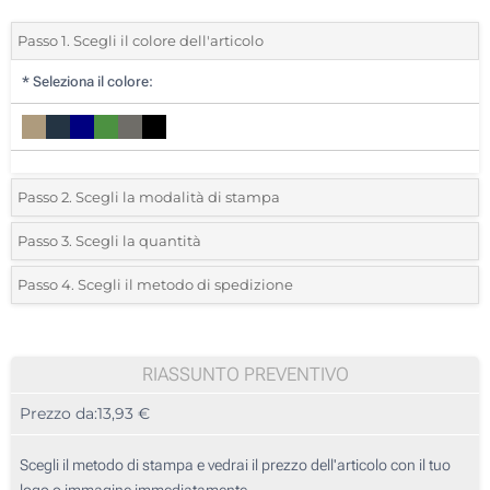
Passo 1. Scegli il colore dell'articolo
*
Seleziona il colore:
Passo 2. Scegli la modalità di stampa
*
Seleziona la posizione di stampa e il colore del vostro logo:
Passo 3. Scegli la quantità
*
Ordine minimo 10 (Ordine totale)
Passo 4. Scegli il metodo di spedizione
Transfer digitale full color (Su un lato)
Standard
Devi scegliere un colore per vedere quantità e taglie disponibili.
Senza stampa
RIASSUNTO PREVENTIVO
Calcola prezzo
Prezzo da:
13,93 €
Scegli il metodo di stampa e vedrai il prezzo dell'articolo con il tuo
logo o immagine immediatamente.