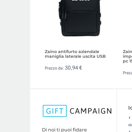
Zaino antifurto aziendale
Zain
maniglia laterale uscita USB
impe
pc 15
30,94 €
Prezzo da:
Prez
I
s
Di noi ti puoi fidare