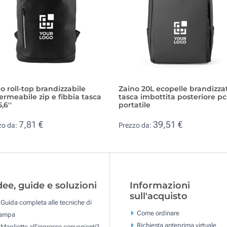
o roll-top brandizzabile
Zaino 20L ecopelle brandizza
rmeabile zip e fibbia tasca
tasca imbottita posteriore pc
,6''
portatile
7,81 €
39,51 €
zo da:
Prezzo da:
dee, guide e soluzioni
Informazioni
sull'acquisto
Guida completa alle tecniche di
Come ordinare
tampa
Richiesta anteprima virtuale
Magliette all'ingrosso convenienti?