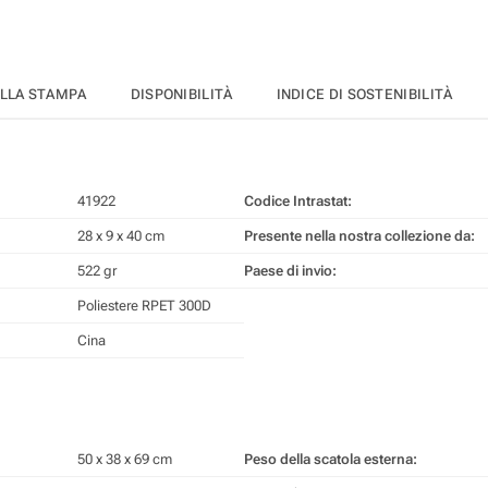
ELLA STAMPA
DISPONIBILITÀ
INDICE DI SOSTENIBILITÀ
41922
Codice Intrastat:
28 x 9 x 40 cm
Presente nella nostra collezione da:
522 gr
Paese di invio:
Poliestere RPET 300D
Cina
50 x 38 x 69 cm
Peso della scatola esterna: