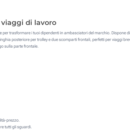
10
Senza stampa
25
i viaggi di lavoro
50
le per trasformare i tuoi dipendenti in ambasciatori del marchio. Dispone di
100
ghia posteriore per trolley e due scomparti frontali, perfetti per viaggi brevi
 sulla parte frontale.
Quantità desiderata :
Aggiorna
lità-prezzo.
e tutti gli sguardi.