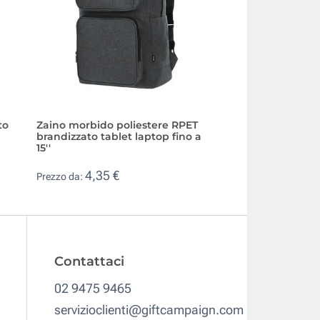
to
Zaino morbido poliestere RPET
Zaino multiuso te
brandizzato tablet laptop fino a
acqua personalizz
15''
16''
4,35 €
49,25 €
Prezzo da:
Prezzo da:
Contattaci
02 9475 9465
servizioclienti@giftcampaign.com