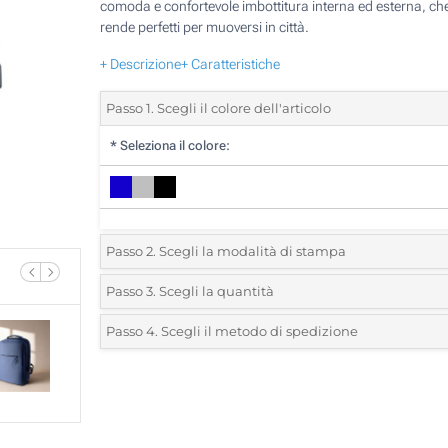
comoda e confortevole imbottitura interna ed esterna, che 
rende perfetti per muoversi in città.
+ Descrizione
+ Caratteristiche
Passo 1. Scegli il colore dell'articolo
*
Seleziona il colore:
Passo 2. Scegli la modalità di stampa
*
Seleziona la posizione di stampa e il colore del vostro l
Passo 3. Scegli la quantità
*
Quantità desiderata:
Passo 4. Scegli il metodo di spedizione
1 Colore (Davanti)
Unità
Standard
Prezzo/unità
2 Colori (Davanti)
5
Transfer digitale full color (Davanti)