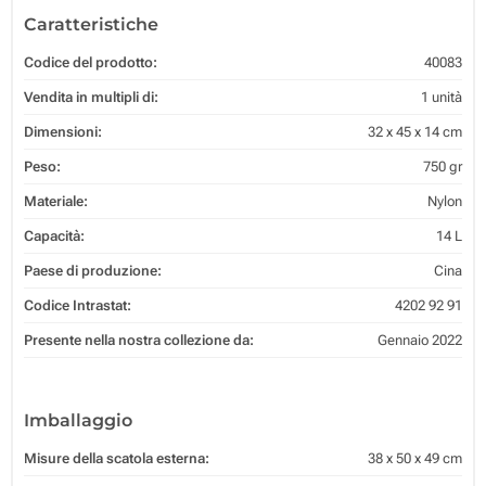
Caratteristiche
Codice del prodotto:
40083
Vendita in multipli di:
1 unità
Dimensioni:
32 x 45 x 14 cm
Peso:
750 gr
Materiale:
Nylon
Capacità:
14 L
Paese di produzione:
Cina
Codice Intrastat:
4202 92 91
Presente nella nostra collezione da:
Gennaio 2022
Imballaggio
Misure della scatola esterna:
38 x 50 x 49 cm