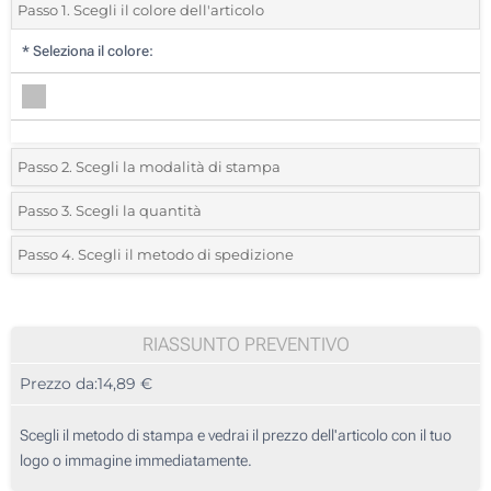
Passo 1. Scegli il colore dell'articolo
*
Seleziona il colore:
Passo 2. Scegli la modalità di stampa
*
Seleziona la posizione di stampa e il colore del vostro logo:
Passo 3. Scegli la quantità
*
Quantità desiderata:
Passo 4. Scegli il metodo di spedizione
1 Colore (Davanti)
Unità
Standard
Prezzo/unità
2 Colori (Davanti)
5
RIASSUNTO PREVENTIVO
3 Colori (Davanti)
Prezzo da:
14,89 €
10
4 Colori (Davanti)
25
Scegli il metodo di stampa e vedrai il prezzo dell'articolo con il tuo
Transfer digitale full color (Davanti)
logo o immagine immediatamente.
50