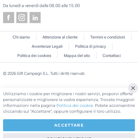
Da lunedì a venerdì dalle 08.00 alle 15.00
Chi siamo
Attenzione al cliente
Termini e condizioni
Avvertenze Legali
Politica di privacy
Politica dei cookies
Mappa del sito
Contattaci
© 2026 Gift Campaign S.L. Tutti i diritti riservati.
Utilizziamo i cookie per migliorare i nostri servizi, proporvi offerte
Cl
personalizzate e migliorare la vostra esperienza. Trovate maggiori
Co
informazioni nella pagina
Politica dei cookie
. Potete acconsentire
Ba
cliccando sul "Accettare", oppure configurare il loro utilizzo.
ACCETTARE