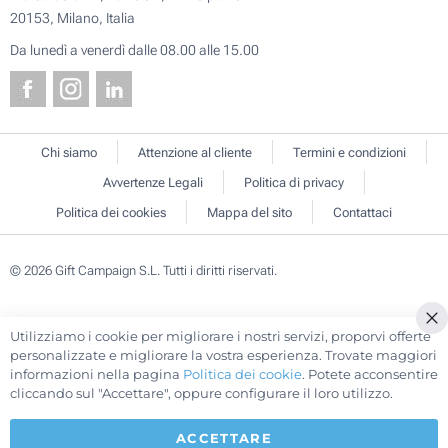
20153, Milano, Italia
Da lunedì a venerdì dalle 08.00 alle 15.00
Chi siamo
Attenzione al cliente
Termini e condizioni
Avvertenze Legali
Politica di privacy
Politica dei cookies
Mappa del sito
Contattaci
© 2026 Gift Campaign S.L. Tutti i diritti riservati.
Utilizziamo i cookie per migliorare i nostri servizi, proporvi offerte
Cl
personalizzate e migliorare la vostra esperienza. Trovate maggiori
Co
informazioni nella pagina
Politica dei cookie
. Potete acconsentire
Ba
cliccando sul "Accettare", oppure configurare il loro utilizzo.
ACCETTARE