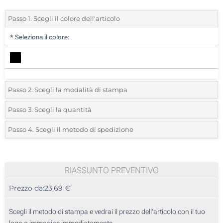
Passo 1. Scegli il colore dell'articolo
*
Seleziona il colore:
Passo 2. Scegli la modalità di stampa
*
Seleziona la posizione di stampa e il colore del vostro logo:
Passo 3. Scegli la quantità
*
Quantità desiderata:
Passo 4. Scegli il metodo di spedizione
1 Colore (Davanti)
Unità
Standard
Prezzo/unità
2 Colori (Davanti)
5
RIASSUNTO PREVENTIVO
3 Colori (Davanti)
Prezzo da:
23,69 €
10
4 Colori (Davanti)
25
Scegli il metodo di stampa e vedrai il prezzo dell'articolo con il tuo
Senza stampa
logo o immagine immediatamente.