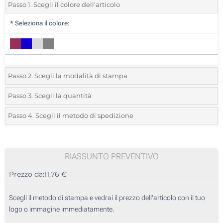
Passo 1. Scegli il colore dell'articolo
*
Seleziona il colore:
Passo 2. Scegli la modalità di stampa
*
Seleziona la posizione di stampa e il colore del vostro logo:
Passo 3. Scegli la quantità
*
Quantità desiderata:
Passo 4. Scegli il metodo di spedizione
1 Colore (Davanti)
Unità
Standard
Prezzo/unità
2 Colori (Davanti)
5
RIASSUNTO PREVENTIVO
3 Colori (Davanti)
Prezzo da:
11,76 €
10
4 Colori (Davanti)
25
Scegli il metodo di stampa e vedrai il prezzo dell'articolo con il tuo
Transfer digitale full color (Davanti)
logo o immagine immediatamente.
50