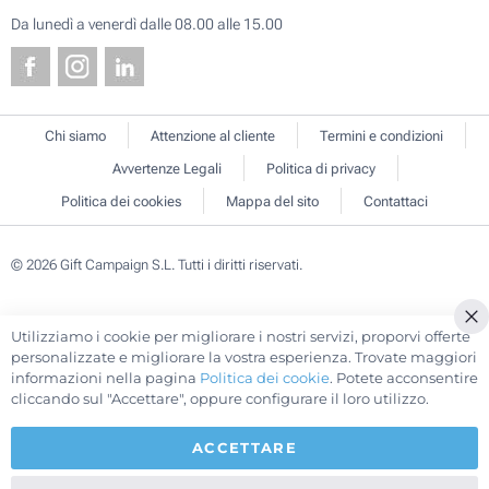
Da lunedì a venerdì dalle 08.00 alle 15.00
Chi siamo
Attenzione al cliente
Termini e condizioni
Avvertenze Legali
Politica di privacy
Politica dei cookies
Mappa del sito
Contattaci
© 2026 Gift Campaign S.L. Tutti i diritti riservati.
Utilizziamo i cookie per migliorare i nostri servizi, proporvi offerte
Cl
personalizzate e migliorare la vostra esperienza. Trovate maggiori
Co
informazioni nella pagina
Politica dei cookie
. Potete acconsentire
Ba
cliccando sul "Accettare", oppure configurare il loro utilizzo.
ACCETTARE