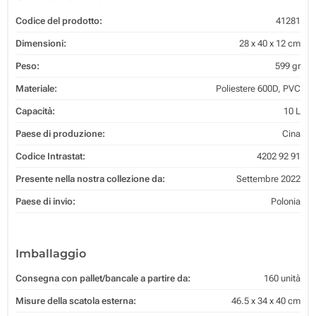
Codice del prodotto:
41281
Dimensioni:
28 x 40 x 12 cm
Peso:
599 gr
Materiale:
Poliestere 600D, PVC
Capacità:
10 L
Paese di produzione:
Cina
Codice Intrastat:
4202 92 91
Presente nella nostra collezione da:
Settembre 2022
Paese di invio:
Polonia
Imballaggio
Consegna con pallet/bancale a partire da:
160 unità
Misure della scatola esterna:
46.5 x 34 x 40 cm