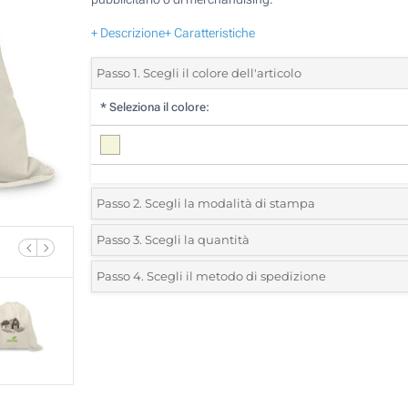
+ Descrizione
+ Caratteristiche
Passo 1. Scegli il colore dell'articolo
*
Seleziona il colore:
Passo 2. Scegli la modalità di stampa
*
Seleziona la posizione di stampa e il colore del vostro l
Passo 3. Scegli la quantità
*
Quantità desiderata:
Passo 4. Scegli il metodo di spedizione
1 Colore (Su un lato)
Unità
Standard
Prezzo/unità
2 Colori (Su un lato)
25
3 Colori (Su un lato)
50
4 Colori (Su un lato)