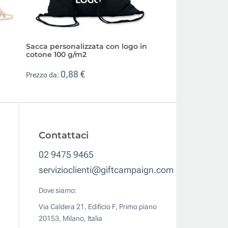
Sacca personalizzata con logo in
Zainetto a sacca 
cotone 100 g/m2
personalizzabile 
0,88 €
1,48 €
Prezzo da:
Prezzo da:
Contattaci
02 9475 9465
servizioclienti@giftcampaign.com
Dove siamo:
Via Caldera 21, Edificio F, Primo piano
20153, Milano, Italia