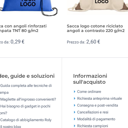
a con angoli rinforzati
Sacca logo cotone riciclato
mpata TNT 80 g/m2
angoli a contrasto 220 g/m2
0,29 €
2,60 €
zo da:
Prezzo da:
dee, guide e soluzioni
Informazioni
sull'acquisto
Guida completa alle tecniche di
Come ordinare
tampa
Richiesta anteprima virtuale
Magliette all'ingrosso convenienti?
Consegna e post-vendita
Hai bisogno di gadget in pochi
Cancellazioni e resi
orni?
Modalità di pagamento
Catalogo di abbigliamento Roly
Richiesta campioni
Il nostro blog