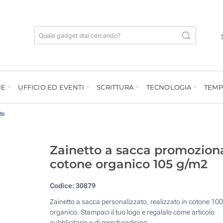
IE
UFFICIO ED EVENTI
SCRITTURA
TECNOLOGIA
TEMP
te
Zainetto a sacca promozion
cotone organico 105 g/m2
Codice:
30879
Zainetto a sacca personalizzato, realizzato in cotone 10
organico. Stampaci il tuo logo e regalalo come articolo
pubblicitario o di merchandising.