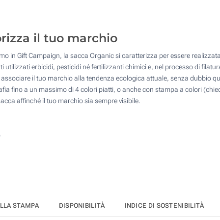
125
Transfer digitale full color (Su un lato)
250
rizza il tuo marchio
Senza stampa
500
mo in Gift Campaign, la sacca Organic si caratterizza per essere realizza
Quantità desiderata :
 utilizzati erbicidi, pesticidi né fertilizzanti chimici e, nel processo di fil
Aggiorna
 è associare il tuo marchio alla tendenza ecologica attuale, senza dubbio qu
ia fino a un massimo di 4 colori piatti, o anche con stampa a colori (chiedi
sacca affinché il tuo marchio sia sempre visibile.
o
ELLA STAMPA
DISPONIBILITÀ
INDICE DI SOSTENIBILITÀ