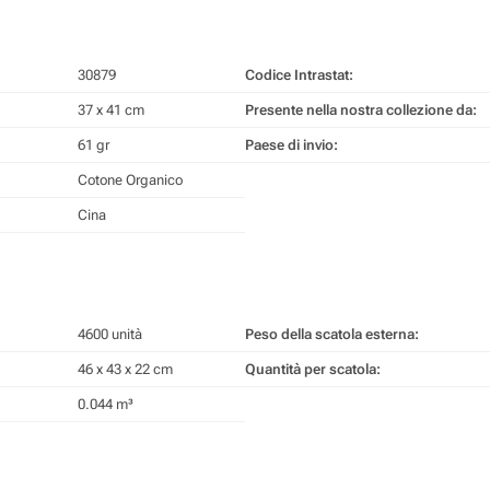
30879
Codice Intrastat:
37 x 41 cm
Presente nella nostra collezione da:
61 gr
Paese di invio:
Cotone Organico
Cina
4600 unità
Peso della scatola esterna:
46 x 43 x 22 cm
Quantità per scatola:
0.044 m³