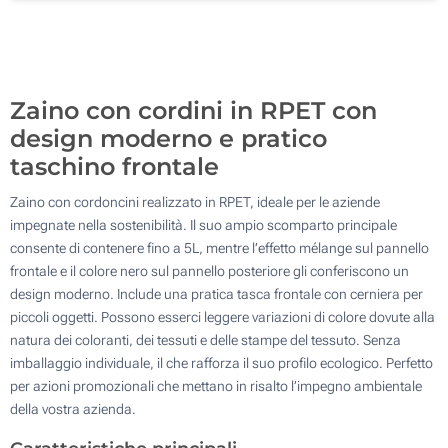
Transfer digitale full color (Davanti)
500
Senza stampa
Aggiorna
Quantità desiderata :
Zaino con cordini in RPET con
design moderno e pratico
taschino frontale
Zaino con cordoncini realizzato in RPET, ideale per le aziende
impegnate nella sostenibilità. Il suo ampio scomparto principale
consente di contenere fino a 5L, mentre l’effetto mélange sul pannello
frontale e il colore nero sul pannello posteriore gli conferiscono un
design moderno. Include una pratica tasca frontale con cerniera per
piccoli oggetti. Possono esserci leggere variazioni di colore dovute alla
natura dei coloranti, dei tessuti e delle stampe del tessuto. Senza
imballaggio individuale, il che rafforza il suo profilo ecologico. Perfetto
per azioni promozionali che mettano in risalto l’impegno ambientale
della vostra azienda.