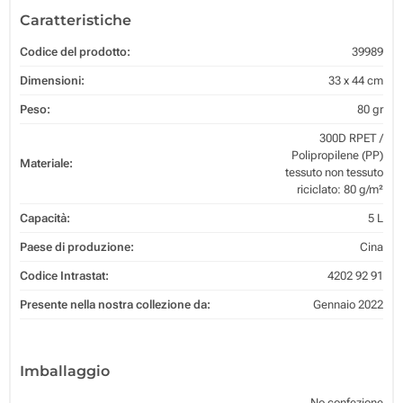
Caratteristiche
Codice del prodotto:
39989
Dimensioni:
33 x 44 cm
Peso:
80 gr
300D RPET /
Polipropilene (PP)
Materiale:
tessuto non tessuto
riciclato: 80 g/m²
Capacità:
5 L
Paese di produzione:
Cina
Codice Intrastat:
4202 92 91
Presente nella nostra collezione da:
Gennaio 2022
Imballaggio
No confezione