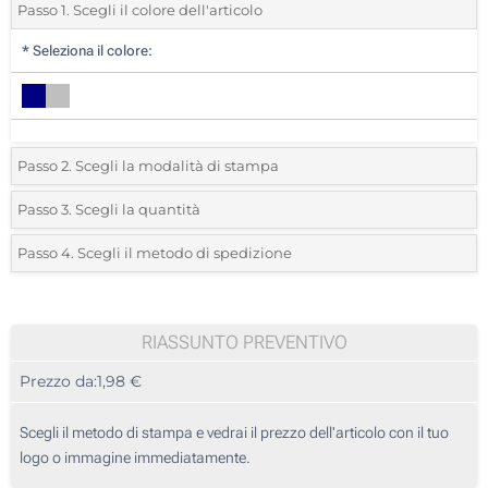
Passo 1. Scegli il colore dell'articolo
*
Seleziona il colore:
Passo 2. Scegli la modalità di stampa
*
Seleziona la posizione di stampa e il colore del vostro logo:
Passo 3. Scegli la quantità
*
Quantità desiderata:
Passo 4. Scegli il metodo di spedizione
1 Colore (Davanti)
Unità
Standard
Prezzo/unità
2 Colori (Davanti)
25
RIASSUNTO PREVENTIVO
3 Colori (Davanti)
Prezzo da:
1,98 €
50
4 Colori (Davanti)
125
Scegli il metodo di stampa e vedrai il prezzo dell'articolo con il tuo
Ricamo (Davanti)
logo o immagine immediatamente.
250