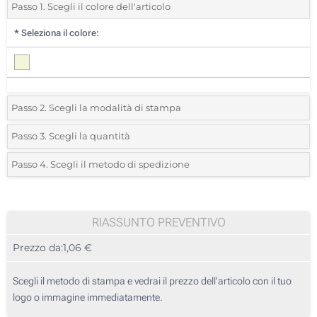
Passo 1. Scegli il colore dell'articolo
*
Seleziona il colore:
Passo 2. Scegli la modalità di stampa
*
Seleziona la posizione di stampa e il colore del vostro logo:
Passo 3. Scegli la quantità
*
Quantità desiderata:
Passo 4. Scegli il metodo di spedizione
1 Colore (Su un lato)
Unità
Standard
Prezzo/unità
2 Colori (Su un lato)
25
RIASSUNTO PREVENTIVO
3 Colori (Su un lato)
Prezzo da:
1,06 €
50
4 Colori (Su un lato)
125
Scegli il metodo di stampa e vedrai il prezzo dell'articolo con il tuo
Transfer digitale full color (Su un lato)
logo o immagine immediatamente.
250