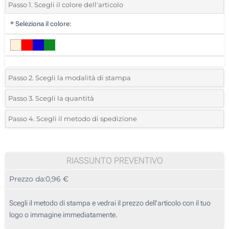
Passo 1. Scegli il colore dell'articolo
*
Seleziona il colore:
Passo 2. Scegli la modalità di stampa
*
Seleziona la posizione di stampa e il colore del vostro logo:
Passo 3. Scegli la quantità
*
Quantità desiderata:
Passo 4. Scegli il metodo di spedizione
1 Colore (Su un lato)
Unità
Standard
Prezzo/unità
2 Colori (Su un lato)
75
RIASSUNTO PREVENTIVO
3 Colori (Su un lato)
Prezzo da:
0,96 €
150
4 Colori (Su un lato)
375
Scegli il metodo di stampa e vedrai il prezzo dell'articolo con il tuo
Transfer digitale full color (Su un lato)
logo o immagine immediatamente.
750