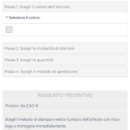
Passo 1. Scegli il colore dell'articolo
*
Seleziona il colore:
Passo 2. Scegli la modalità di stampa
*
Seleziona la posizione di stampa e il colore del vostro logo:
Passo 3. Scegli la quantità
*
Quantità desiderata:
Passo 4. Scegli il metodo di spedizione
Stampa digitale full color (Su un lato)
Unità
Standard
Prezzo/unità
Incisione Laser (Su un lato)
10
RIASSUNTO PREVENTIVO
Senza stampa
Prezzo da:
2,60 €
20
50
Scegli il metodo di stampa e vedrai il prezzo dell'articolo con il tuo
logo o immagine immediatamente.
100