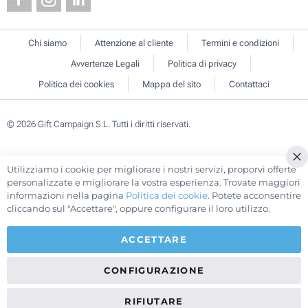
Chi siamo
Attenzione al cliente
Termini e condizioni
Avvertenze Legali
Politica di privacy
Politica dei cookies
Mappa del sito
Contattaci
© 2026 Gift Campaign S.L. Tutti i diritti riservati.
Utilizziamo i cookie per migliorare i nostri servizi, proporvi offerte
Cl
personalizzate e migliorare la vostra esperienza. Trovate maggiori
Co
informazioni nella pagina
Politica dei cookie
. Potete acconsentire
Ba
cliccando sul "Accettare", oppure configurare il loro utilizzo.
ACCETTARE
CONFIGURAZIONE
RIFIUTARE