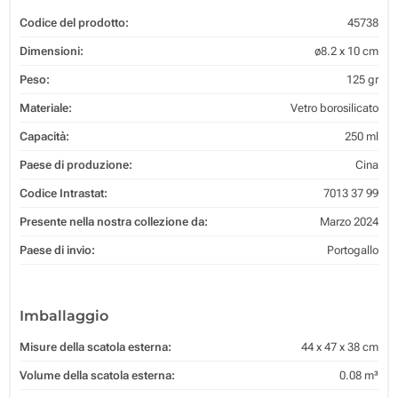
Codice del prodotto:
45738
Dimensioni:
ø8.2 x 10 cm
Peso:
125 gr
Materiale:
Vetro borosilicato
Capacità:
250 ml
Paese di produzione:
Cina
Codice Intrastat:
7013 37 99
Presente nella nostra collezione da:
Marzo 2024
Paese di invio:
Portogallo
Imballaggio
Misure della scatola esterna:
44 x 47 x 38 cm
Volume della scatola esterna:
0.08 m³