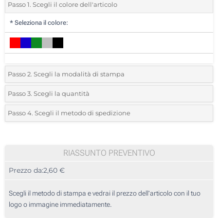
Passo 1. Scegli il colore dell'articolo
*
Seleziona il colore:
Passo 2. Scegli la modalità di stampa
*
Seleziona la posizione di stampa e il colore del vostro logo:
Passo 3. Scegli la quantità
*
Quantità desiderata:
Passo 4. Scegli il metodo di spedizione
1 Colore (Stampa circolare)
Unità
Standard
Prezzo/unità
2 Colori (Stampa circolare)
10
RIASSUNTO PREVENTIVO
3 Colori (Stampa circolare)
Prezzo da:
2,60 €
20
Stampa digitale full color (Stampa circolare)
50
Scegli il metodo di stampa e vedrai il prezzo dell'articolo con il tuo
Senza stampa
logo o immagine immediatamente.
100