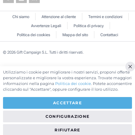
Chi siamo
Attenzione al cliente
Termini e condizioni
Avvertenze Legali
Politica di privacy
Politica dei cookies
Mappa del sito
Contattaci
© 2026 Gift Campaign S.L. Tutti i diritti riservati.
Utilizziamo i cookie per migliorare i nostri servizi, proporvi offerte
Cl
personalizzate e migliorare la vostra esperienza. Trovate maggiori
Co
informazioni nella pagina
Politica dei cookie
. Potete acconsentire
Ba
cliccando sul "Accettare", oppure configurare il loro utilizzo.
ACCETTARE
CONFIGURAZIONE
RIFIUTARE