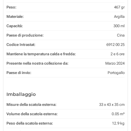
Peso:
467 gr
Materiale:
Argilla
Capacità:
300 ml
Paese di produzione:
Cina
Codice Intrastat:
6912 00 25
Mantiene la temperatura calda e fredda:
2 e 6 ore
Presente nella nostra collezione da:
Marzo 2024
Paese di invio:
Portogallo
Imballaggio
Misure della scatola esterna:
33 x 43 x 35 cm
Volume della scatola esterna:
0.05 m³
Peso della scatola esterna:
12.9 kg