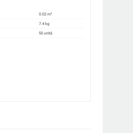
0.02 m³
7.4 kg
50 unità