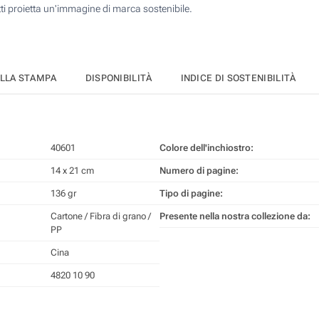
tti proietta un'immagine di marca sostenibile.
ELLA STAMPA
DISPONIBILITÀ
INDICE DI SOSTENIBILITÀ
40601
Colore dell'inchiostro:
14 x 21 cm
Numero di pagine:
136 gr
Tipo di pagine:
Cartone / Fibra di grano /
Presente nella nostra collezione da:
PP
Cina
4820 10 90