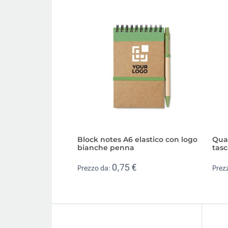
Block notes A6 elastico con logo
Quad
bianche penna
tasc
0,75 €
Prezzo da:
Prez