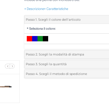
+ Descrizione
+ Caratteristiche
Passo 1. Scegli il colore dell'articolo
*
Seleziona il colore:
Passo 2. Scegli la modalità di stampa
*
Seleziona la posizione di stampa e il colore del vostro l
Passo 3. Scegli la quantità
*
Quantità desiderata:
Passo 4. Scegli il metodo di spedizione
1 Colore (Sulla copertina)
Unità
Standard
Prezzo/unità
2 Colori (Sulla copertina)
25
3 Colori (Sulla copertina)
50
4 Colori (Sulla copertina)