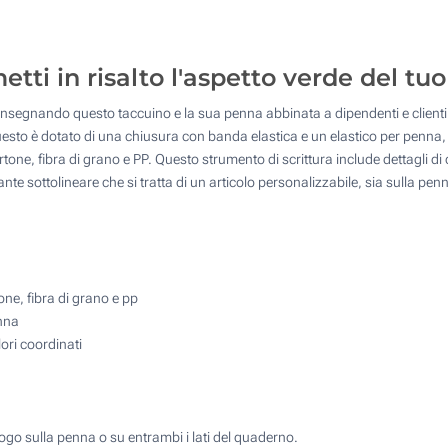
125
Stampa a caldo (Sulla copertina)
250
tti in risalto l'aspetto verde del tu
Stampa a caldo a colori (Sulla copertina)
500
nsegnando questo taccuino e la sua penna abbinata a dipendenti e clienti. I
Quantità desiderata :
Senza stampa
to è dotato di una chiusura con banda elastica e un elastico per penna, oltr
Aggiorna
tone, fibra di grano e PP. Questo strumento di scrittura include dettagli di 
tante sottolineare che si tratta di un articolo personalizzabile, sia sulla p
one, fibra di grano e pp
enna
ori coordinati
logo sulla penna o su entrambi i lati del quaderno.