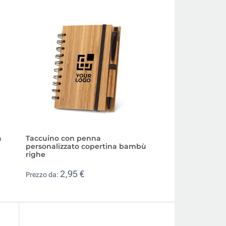
a
Taccuino con penna
Quadernino ecolo
personalizzato copertina bambù
riciclata a righe
righe
0,48 €
Prezzo da:
2,95 €
Prezzo da: