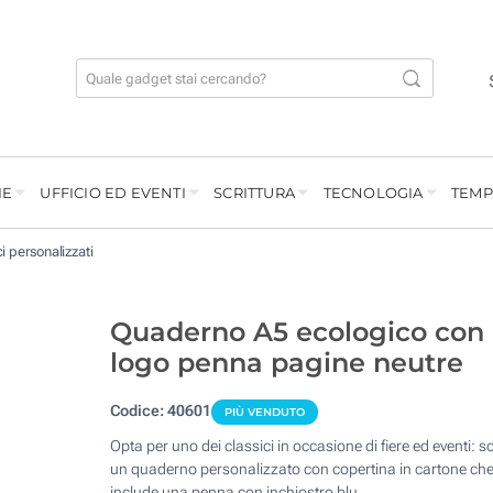
IE
UFFICIO ED EVENTI
SCRITTURA
TECNOLOGIA
TEMP
i personalizzati
Quaderno A5 ecologico con
logo penna pagine neutre
Codice:
40601
PIÙ VENDUTO
Opta per uno dei classici in occasione di fiere ed eventi: sc
un quaderno personalizzato con copertina in cartone ch
include una penna con inchiostro blu.