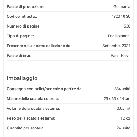
Paese di produzione:
Germania
Codice Intrastat:
4820 10 30
Numero di pagine:
530
Tipo di pagine:
Fogli bianchi
Presente nella nostra collezione da:
Settembre 2024
Paese di invio:
Paesi Bassi
Imballaggio
Consegna con pallet/bancale a partire da:
384 unità
Misure della scatola esterna:
25 x 33 x 24 cm
Volume della scatola esterna:
0.02 m³
Peso della scatola esterna:
12 kg
Quantità per scatola:
24 unità