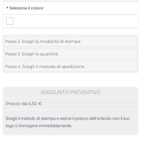
*
Seleziona il colore:
Passo 2. Scegli la modalità di stampa
*
Seleziona la posizione di stampa e il colore del vostro logo:
Passo 3. Scegli la quantità
*
Quantità desiderata:
Passo 4. Scegli il metodo di spedizione
Stampa Digitale (Su un lato)
Unità
Standard
Prezzo/unità
Senza stampa
5
RIASSUNTO PREVENTIVO
Prezzo da:
4,50 €
10
25
Scegli il metodo di stampa e vedrai il prezzo dell'articolo con il tuo
logo o immagine immediatamente.
50