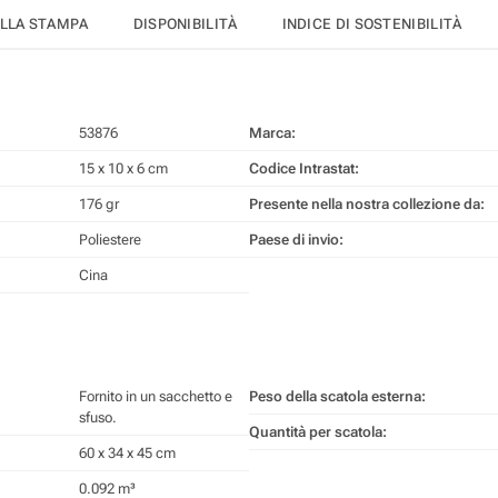
ELLA STAMPA
DISPONIBILITÀ
INDICE DI SOSTENIBILITÀ
53876
Marca:
15 x 10 x 6 cm
Codice Intrastat:
176 gr
Presente nella nostra collezione da:
Poliestere
Paese di invio:
Cina
Fornito in un sacchetto e
Peso della scatola esterna:
sfuso.
Quantità per scatola:
60 x 34 x 45 cm
0.092 m³