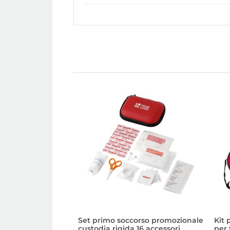
Set primo soccorso promozionale
Kit
custodia rigida 16 accessori
per 