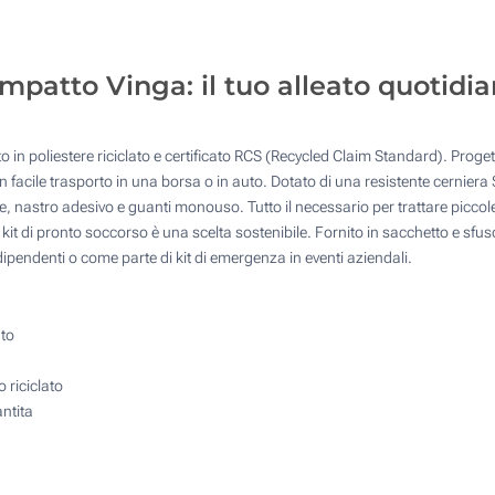
10
4 Colori (Su un lato)
25
Transfer digitale full color (Su un lato)
ompatto Vinga: il tuo alleato quotid
50
Toppa in pelle incisa (Su un lato)
100
in poliestere riciclato e certificato RCS (Recycled Claim Standard). Progetta
Quantità desiderata :
Incisione Laser (Su un lato)
facile trasporto in una borsa o in auto. Dotato di una resistente cerniera S
Aggiorna
ite, nastro adesivo e guanti monouso. Tutto il necessario per trattare picco
Senza stampa
kit di pronto soccorso è una scelta sostenibile. Fornito in sacchetto e sfus
dipendenti o come parte di kit di emergenza in eventi aziendali.
uto
 riciclato
antita