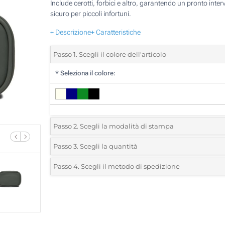
Include cerotti, forbici e altro, garantendo un pronto inter
sicuro per piccoli infortuni.
+ Descrizione
+ Caratteristiche
Passo 1. Scegli il colore dell'articolo
*
Seleziona il colore:
Passo 2. Scegli la modalità di stampa
*
Seleziona la posizione di stampa e il colore del vostro l
Passo 3. Scegli la quantità
*
Quantità desiderata:
Passo 4. Scegli il metodo di spedizione
1 Colore (Su un lato)
Unità
Standard
Prezzo/unità
2 Colori (Su un lato)
5
3 Colori (Su un lato)