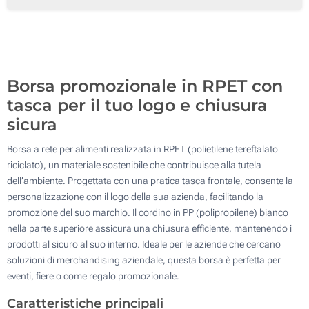
Sublimazione full color (Sulla tasca)
500
Senza stampa
Aggiorna
Quantità desiderata :
Borsa promozionale in RPET con
tasca per il tuo logo e chiusura
sicura
Borsa a rete per alimenti realizzata in RPET (polietilene tereftalato
riciclato), un materiale sostenibile che contribuisce alla tutela
dell’ambiente. Progettata con una pratica tasca frontale, consente la
personalizzazione con il logo della sua azienda, facilitando la
promozione del suo marchio. Il cordino in PP (polipropilene) bianco
nella parte superiore assicura una chiusura efficiente, mantenendo i
prodotti al sicuro al suo interno. Ideale per le aziende che cercano
soluzioni di merchandising aziendale, questa borsa è perfetta per
eventi, fiere o come regalo promozionale.
Caratteristiche principali