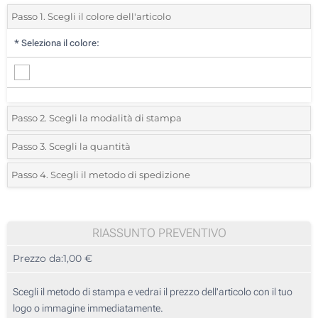
Passo 1. Scegli il colore dell'articolo
*
Seleziona il colore:
Passo 2. Scegli la modalità di stampa
*
Seleziona la posizione di stampa e il colore del vostro logo:
Passo 3. Scegli la quantità
*
Quantità desiderata:
Passo 4. Scegli il metodo di spedizione
1 Colore (Sulla tasca)
Unità
Standard
Prezzo/unità
2 Colori (Sulla tasca)
25
RIASSUNTO PREVENTIVO
3 Colori (Sulla tasca)
Prezzo da:
1,00 €
50
4 Colori (Sulla tasca)
125
Scegli il metodo di stampa e vedrai il prezzo dell'articolo con il tuo
Transfer digitale full color (Sulla tasca)
logo o immagine immediatamente.
250