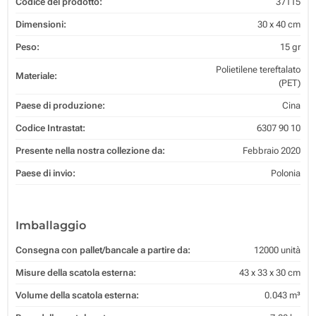
Codice del prodotto:
37115
Dimensioni:
30 x 40 cm
Peso:
15 gr
Polietilene tereftalato
Materiale:
(PET)
Paese di produzione:
Cina
Codice Intrastat:
6307 90 10
Presente nella nostra collezione da:
Febbraio 2020
Paese di invio:
Polonia
Imballaggio
Consegna con pallet/bancale a partire da:
12000 unità
Misure della scatola esterna:
43 x 33 x 30 cm
Volume della scatola esterna:
0.043 m³