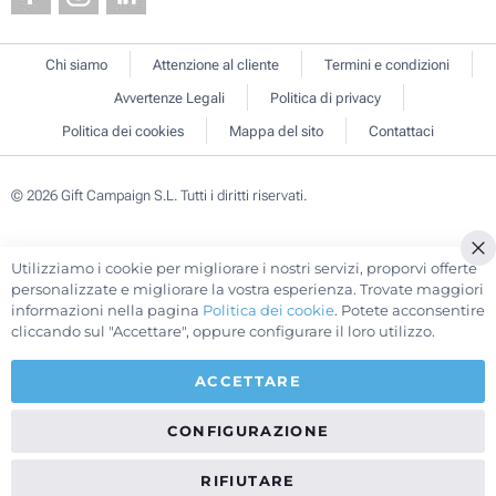
Chi siamo
Attenzione al cliente
Termini e condizioni
Avvertenze Legali
Politica di privacy
Politica dei cookies
Mappa del sito
Contattaci
© 2026 Gift Campaign S.L. Tutti i diritti riservati.
Utilizziamo i cookie per migliorare i nostri servizi, proporvi offerte
Cl
personalizzate e migliorare la vostra esperienza. Trovate maggiori
Co
informazioni nella pagina
Politica dei cookie
. Potete acconsentire
Ba
cliccando sul "Accettare", oppure configurare il loro utilizzo.
ACCETTARE
CONFIGURAZIONE
RIFIUTARE