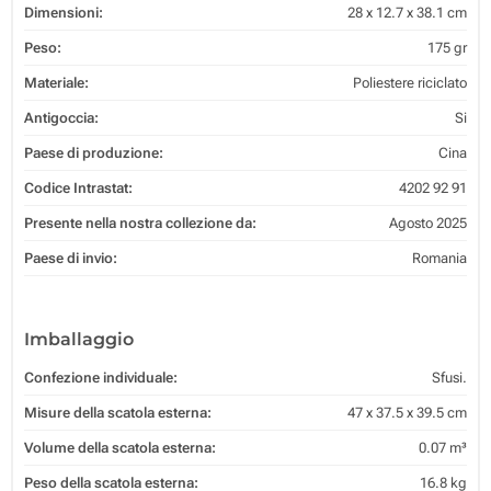
Dimensioni:
28 x 12.7 x 38.1 cm
Peso:
175 gr
Materiale:
Poliestere riciclato
Antigoccia:
Si
Paese di produzione:
Cina
Codice Intrastat:
4202 92 91
Presente nella nostra collezione da:
Agosto 2025
Paese di invio:
Romania
Imballaggio
Confezione individuale:
Sfusi.
Misure della scatola esterna:
47 x 37.5 x 39.5 cm
Volume della scatola esterna:
0.07 m³
Peso della scatola esterna:
16.8 kg