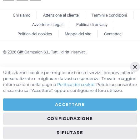
Chi siamo
Attenzione al cliente
Termini e condizioni
Avvertenze Legali
Politica di privacy
Politica dei cookies
Mappa del sito
Contattaci
© 2026 Gift Campaign S.L. Tutti i diritti riservati.
Utilizziamo i cookie per migliorare i nostri servizi, proporvi offerte
Cl
personalizzate e migliorare la vostra esperienza. Trovate maggiori
Co
informazioni nella pagina
Politica dei cookie
. Potete acconsentire
Ba
cliccando sul "Accettare", oppure configurare il loro utilizzo.
ACCETTARE
CONFIGURAZIONE
RIFIUTARE