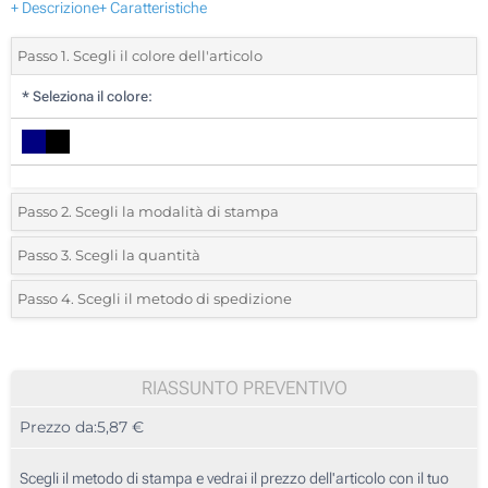
+ Descrizione
+ Caratteristiche
Passo 1. Scegli il colore dell'articolo
*
Seleziona il colore:
Passo 2. Scegli la modalità di stampa
*
Seleziona la posizione di stampa e il colore del vostro logo:
Passo 3. Scegli la quantità
*
Quantità desiderata:
Passo 4. Scegli il metodo di spedizione
1 Colore (Davanti)
Unità
Standard
Prezzo/unità
2 Colori (Davanti)
5
RIASSUNTO PREVENTIVO
3 Colori (Davanti)
Prezzo da:
5,87 €
10
4 Colori (Davanti)
25
Scegli il metodo di stampa e vedrai il prezzo dell'articolo con il tuo