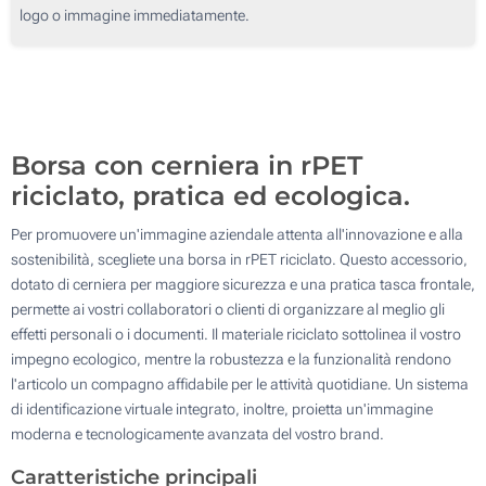
Transfer digitale full color (Davanti)
logo o immagine immediatamente.
50
Ricamo (Davanti)
100
Senza stampa
Aggiorna
Quantità desiderata :
Borsa con cerniera in rPET
riciclato, pratica ed ecologica.
Per promuovere un'immagine aziendale attenta all'innovazione e alla
sostenibilità, scegliete una borsa in rPET riciclato. Questo accessorio,
dotato di cerniera per maggiore sicurezza e una pratica tasca frontale,
permette ai vostri collaboratori o clienti di organizzare al meglio gli
effetti personali o i documenti. Il materiale riciclato sottolinea il vostro
impegno ecologico, mentre la robustezza e la funzionalità rendono
l'articolo un compagno affidabile per le attività quotidiane. Un sistema
di identificazione virtuale integrato, inoltre, proietta un'immagine
moderna e tecnologicamente avanzata del vostro brand.
Caratteristiche principali