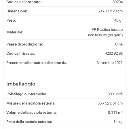
Codice del prodotto:
39704
Dimensioni:
50 x 33 x 20 cm
Peso:
40 gr
PP Plastica tessuto
Materiale:
non tessuto (80 g/m²)
Paese di produzione:
Cina
Codice Intrastat:
4202 92 98
Presente nella nostra collezione da:
Novembre 2021
Imballaggio
Imballaggio intermedio:
300 unità
Misure della scatola esterna:
35 x 52 x 61 cm
Volume della scatola esterna:
0.111 m³
Peso della scatola esterna:
14 kg