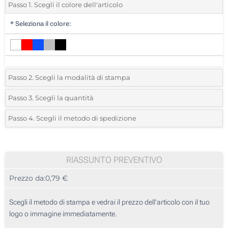
Passo 1. Scegli il colore dell'articolo
*
Seleziona il colore:
Passo 2. Scegli la modalità di stampa
*
Seleziona la posizione di stampa e il colore del vostro logo:
Passo 3. Scegli la quantità
*
Quantità desiderata:
Passo 4. Scegli il metodo di spedizione
1 Colore (Su un lato)
Unità
Standard
Prezzo/unità
Transfer digitale full color (Su un lato)
25
RIASSUNTO PREVENTIVO
Senza stampa
Prezzo da:
0,79 €
50
125
Scegli il metodo di stampa e vedrai il prezzo dell'articolo con il tuo
logo o immagine immediatamente.
250