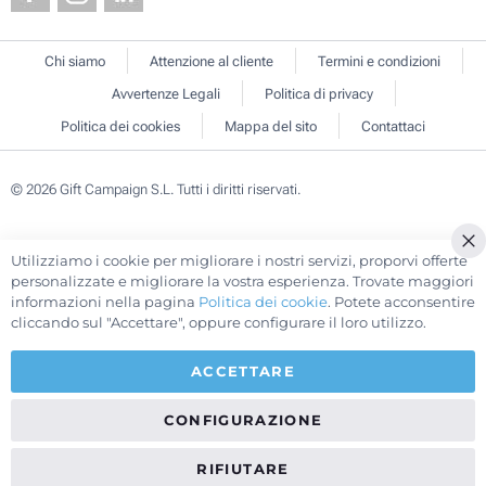
Chi siamo
Attenzione al cliente
Termini e condizioni
Avvertenze Legali
Politica di privacy
Politica dei cookies
Mappa del sito
Contattaci
© 2026 Gift Campaign S.L. Tutti i diritti riservati.
Utilizziamo i cookie per migliorare i nostri servizi, proporvi offerte
Cl
personalizzate e migliorare la vostra esperienza. Trovate maggiori
Co
informazioni nella pagina
Politica dei cookie
. Potete acconsentire
Ba
cliccando sul "Accettare", oppure configurare il loro utilizzo.
ACCETTARE
CONFIGURAZIONE
RIFIUTARE