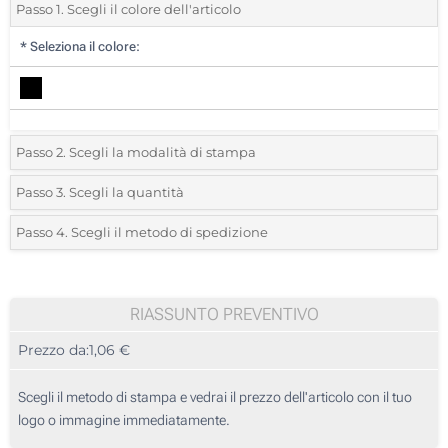
Passo 1. Scegli il colore dell'articolo
*
Seleziona il colore:
Passo 2. Scegli la modalità di stampa
*
Seleziona la posizione di stampa e il colore del vostro logo:
Passo 3. Scegli la quantità
*
Quantità desiderata:
Passo 4. Scegli il metodo di spedizione
1 Colore (Parte superiore)
Unità
Standard
Prezzo/unità
Transfer digitale full color (Parte superiore)
25
RIASSUNTO PREVENTIVO
2 Colori (Parte superiore)
Prezzo da:
1,06 €
50
3 Colori (Parte superiore)
125
Scegli il metodo di stampa e vedrai il prezzo dell'articolo con il tuo
4 Colori (Parte superiore)
logo o immagine immediatamente.
250