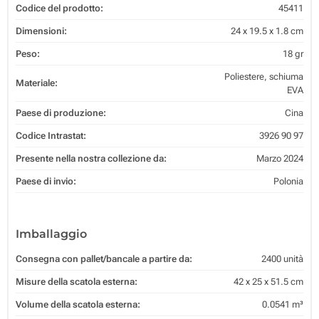
Codice del prodotto:
45411
Dimensioni:
24 x 19.5 x 1.8 cm
Peso:
18 gr
Poliestere, schiuma
Materiale:
EVA
Paese di produzione:
Cina
Codice Intrastat:
3926 90 97
Presente nella nostra collezione da:
Marzo 2024
Paese di invio:
Polonia
Imballaggio
Consegna con pallet/bancale a partire da:
2400 unità
Misure della scatola esterna:
42 x 25 x 51.5 cm
Volume della scatola esterna:
0.0541 m³