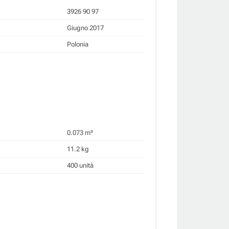
3926 90 97
Giugno 2017
Polonia
0.073 m³
11.2 kg
400 unità