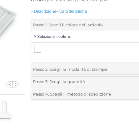
+ Descrizione
+ Caratteristiche
Passo 1. Scegli il colore dell'articolo
*
Seleziona il colore:
Passo 2. Scegli la modalità di stampa
*
Seleziona la posizione di stampa e il colore del vostro l
Passo 3. Scegli la quantità
*
Quantità desiderata:
Passo 4. Scegli il metodo di spedizione
1 Colore (Sulla testa)
Unità
Standard
Prezzo/unità
2 Colori (Sulla testa)
50
3 Colori (Sulla testa)
100
4 Colori (Sulla testa)