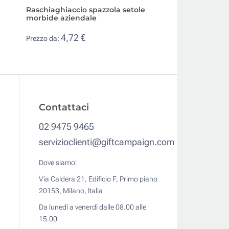
Raschiaghiaccio spazzola setole
Raschiaghiaccio 
morbide aziendale
con logo e guanto
4,72 €
1,33 €
Prezzo da:
Prezzo da:
Contattaci
02 9475 9465
servizioclienti@giftcampaign.com
Dove siamo:
Via Caldera 21, Edificio F, Primo piano
20153, Milano, Italia
Da lunedì a venerdì dalle 08.00 alle
15.00