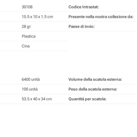
30108
Codice Intrastat:
15.5 x 10 x 1.5 cm
Presente nella nostra collezione da:
28 gr
Paese di invio:
Plastica
Cina
6400 unità
Volume della scatola esterna:
100 unità
Peso della scatola esterna:
53.5 x 40 x 34 cm
Quantità per scatola: