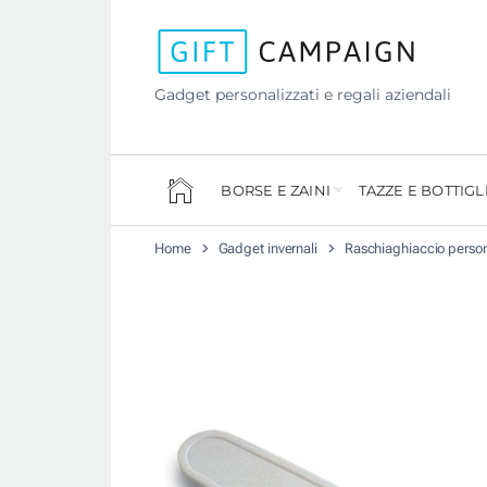
Gadget personalizzati e regali aziendali
BORSE E ZAINI
TAZZE E BOTTIGL
Home
Gadget invernali
Raschiaghiaccio person