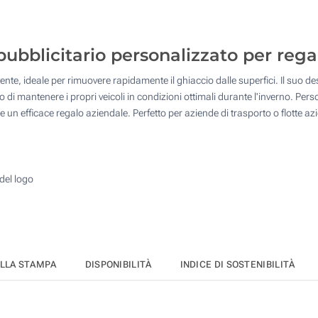
250
Stampa in resina (Sulla testa)
500
ubblicitario personalizzato per rega
Senza stampa
1000
tente, ideale per rimuovere rapidamente il ghiaccio dalle superfici. Il suo 
Quantità desiderata :
di mantenere i propri veicoli in condizioni ottimali durante l'inverno. Pers
Aggiorna
 un efficace regalo aziendale. Perfetto per aziende di trasporto o flotte 
del logo
ELLA STAMPA
DISPONIBILITÀ
INDICE DI SOSTENIBILITÀ