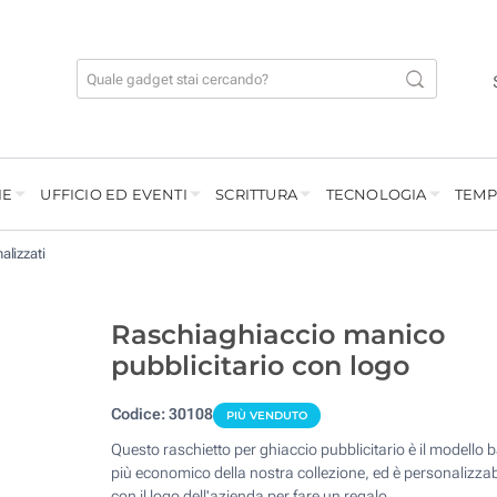
IE
UFFICIO ED EVENTI
SCRITTURA
TECNOLOGIA
TEMP
alizzati
Raschiaghiaccio manico
pubblicitario con logo
Codice:
30108
PIÙ VENDUTO
Questo raschietto per ghiaccio pubblicitario è il modello 
più economico della nostra collezione, ed è personalizzab
con il logo dell'azienda per fare un regalo.