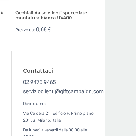
bù
Occhiali da sole lenti specchiate
Occhiali da sole t
montatura bianca UV400
lenti colorate e 
0,68 €
1,08 €
Prezzo da:
Prezzo da:
Contattaci
02 9475 9465
servizioclienti@giftcampaign.com
Dove siamo:
Via Caldera 21, Edificio F, Primo piano
20153, Milano, Italia
Da lunedì a venerdì dalle 08.00 alle