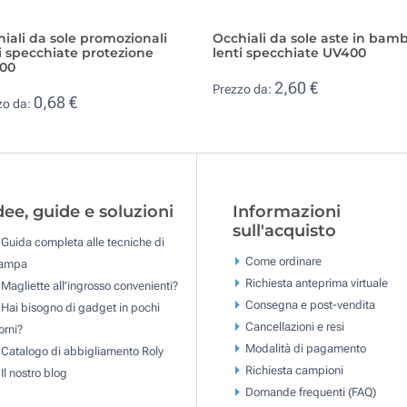
iali da sole promozionali
Occhiali da sole aste in bam
i specchiate protezione
lenti specchiate UV400
00
2,60 €
Prezzo da:
0,68 €
zo da:
dee, guide e soluzioni
Informazioni
sull'acquisto
Guida completa alle tecniche di
Come ordinare
tampa
Richiesta anteprima virtuale
Magliette all'ingrosso convenienti?
Consegna e post-vendita
Hai bisogno di gadget in pochi
Cancellazioni e resi
orni?
Modalità di pagamento
Catalogo di abbigliamento Roly
Richiesta campioni
Il nostro blog
Domande frequenti (FAQ)