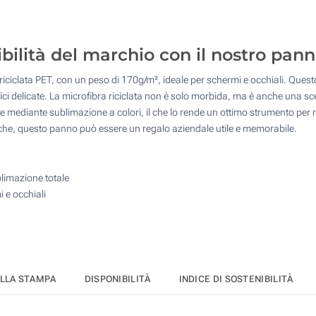
100
250
ibilità del marchio con il nostro pann
500
riciclata PET, con un peso di 170g/m², ideale per schermi e occhiali. Ques
1000
rfici delicate. La microfibra riciclata non è solo morbida, ma è anche una sc
one mediante sublimazione a colori, il che lo rende un ottimo strumento per ra
Quantità desiderata :
che, questo panno può essere un regalo aziendale utile e memorabile.
Aggiorna
blimazione totale
 e occhiali
ELLA STAMPA
DISPONIBILITÀ
INDICE DI SOSTENIBILITÀ