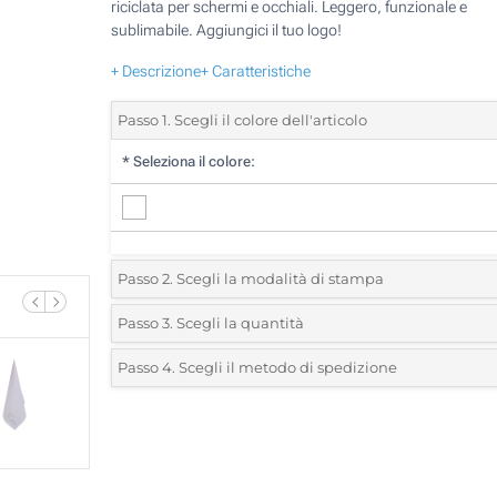
riciclata per schermi e occhiali. Leggero, funzionale e
sublimabile. Aggiungici il tuo logo!
+ Descrizione
+ Caratteristiche
Passo 1. Scegli il colore dell'articolo
*
Seleziona il colore:
Passo 2. Scegli la modalità di stampa
*
Seleziona la posizione di stampa e il colore del vostro l
Passo 3. Scegli la quantità
*
Quantità desiderata:
Passo 4. Scegli il metodo di spedizione
Sublimazione full color (Su un lato)
Unità
Standard
Prezzo/unità
Senza stampa
50