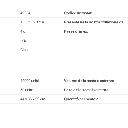
49254
Codice Intrastat:
15.3 x 15.3 cm
Presente nella nostra collezione da:
4 gr
Paese di invio:
rPET
Cina
40000 unità
Volume della scatola esterna:
50 unità
Peso della scatola esterna:
44 x 35 x 22 cm
Quantità per scatola: