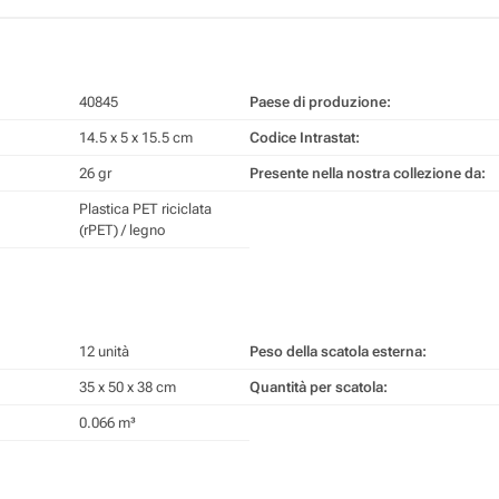
40845
Paese di produzione:
14.5 x 5 x 15.5 cm
Codice Intrastat:
26 gr
Presente nella nostra collezione da:
Plastica PET riciclata
(rPET) / legno
12 unità
Peso della scatola esterna:
35 x 50 x 38 cm
Quantità per scatola:
0.066 m³