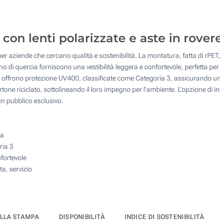
25
Incisione Laser (Su una stanghetta)
50
i con lenti polarizzate e aste in rove
Senza stampa
100
 per aziende che cercano qualità e sostenibilità. La montatura, fatta di rPET
Quantità desiderata :
gno di quercia forniscono una vestibilità leggera e confortevole, perfetta pe
Aggiorna
 offrono protezione UV400, classificate come Categoria 3, assicurando un
rtone riciclato, sottolineando il loro impegno per l'ambiente. L'opzione di
 un pubblico esclusivo.
ma
ria 3
nfortevole
ta, servizio
ELLA STAMPA
DISPONIBILITÀ
INDICE DI SOSTENIBILITÀ