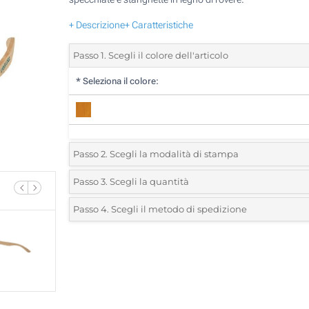
+ Descrizione
+ Caratteristiche
Passo 1. Scegli il colore dell'articolo
*
Seleziona il colore:
Passo 2. Scegli la modalità di stampa
*
Seleziona la posizione di stampa e il colore del vostro l
Passo 3. Scegli la quantità
*
Quantità desiderata:
Passo 4. Scegli il metodo di spedizione
1 Colore (Su una stanghetta)
Unità
Standard
Prezzo/unità
2 Colori (Su una stanghetta)
5
3 Colori (Su una stanghetta)
10
4 Colori (Su una stanghetta)