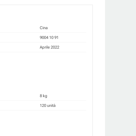
Cina
9004 10 91
Aprile 2022
8 kg
120 unità