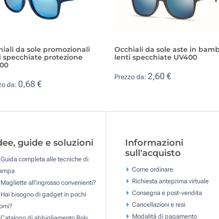
iali da sole promozionali
Occhiali da sole aste in bam
i specchiate protezione
lenti specchiate UV400
00
2,60 €
Prezzo da:
0,68 €
zo da:
dee, guide e soluzioni
Informazioni
sull'acquisto
Guida completa alle tecniche di
Come ordinare
tampa
Richiesta anteprima virtuale
Magliette all'ingrosso convenienti?
Consegna e post-vendita
Hai bisogno di gadget in pochi
Cancellazioni e resi
orni?
Modalità di pagamento
Catalogo di abbigliamento Roly