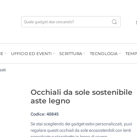
IE
UFFICIO ED EVENTI
SCRITTURA
TECNOLOGIA
TEMP
zati
Occhiali da sole sostenibile
aste legno
Codice:
40845
Se stai scegliendo dei gadget estivi personalizzati, puoi
regalare questi occhiali da sole ecosostenibili con lenti
specchiate e stanghette in legno di rovere.