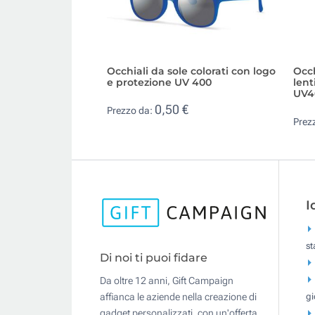
Occhiali da sole colorati con logo
Occh
e protezione UV 400
lent
UV4
0,50 €
Prezzo da:
Prez
I
s
Di noi ti puoi fidare
Da oltre 12 anni, Gift Campaign
gi
affianca le aziende nella creazione di
gadget personalizzati, con un'offerta