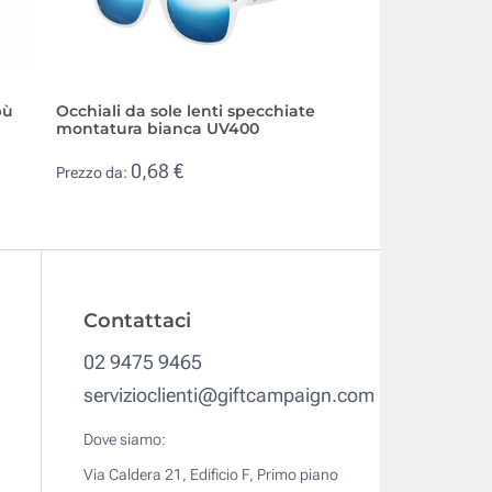
bù
Occhiali da sole lenti specchiate
Occhiali da sole t
montatura bianca UV400
lenti colorate e 
0,68 €
1,08 €
Prezzo da:
Prezzo da:
Contattaci
02 9475 9465
servizioclienti@giftcampaign.com
Dove siamo:
Via Caldera 21, Edificio F, Primo piano