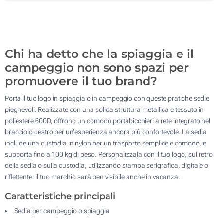
1 Colore (Dietro)
100
Transfer digitale full color (Sulla custodia)
Aggiorna
Quantità desiderata :
Chi ha detto che la spiaggia e il
Transfer digitale full color (Dietro)
campeggio non sono spazi per
Senza stampa
promuovere il tuo brand?
Porta il tuo logo in spiaggia o in campeggio con queste pratiche sedie
pieghevoli. Realizzate con una solida struttura metallica e tessuto in
poliestere 600D, offrono un comodo portabicchieri a rete integrato nel
bracciolo destro per un’esperienza ancora più confortevole. La sedia
include una custodia in nylon per un trasporto semplice e comodo, e
supporta fino a 100 kg di peso. Personalizzala con il tuo logo, sul retro
della sedia o sulla custodia, utilizzando stampa serigrafica, digitale o
riflettente: il tuo marchio sarà ben visibile anche in vacanza.
Caratteristiche principali
Sedia per campeggio o spiaggia