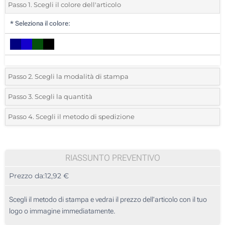
Passo 1. Scegli il colore dell'articolo
*
Seleziona il colore:
Passo 2. Scegli la modalità di stampa
*
Seleziona la posizione di stampa e il colore del vostro logo:
Passo 3. Scegli la quantità
*
Quantità desiderata:
Passo 4. Scegli il metodo di spedizione
1 Colore (Dietro)
Unità
Standard
Prezzo/unità
2 Colori (Dietro)
5
RIASSUNTO PREVENTIVO
3 Colori (Dietro)
Prezzo da:
12,92 €
10
4 Colori (Dietro)
25
Scegli il metodo di stampa e vedrai il prezzo dell'articolo con il tuo
Transfer Riflettente (Dietro)
logo o immagine immediatamente.
50