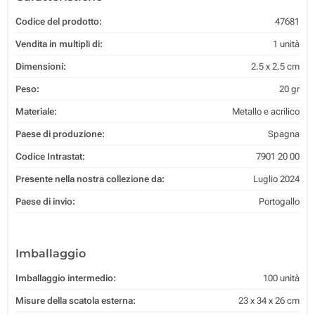
Codice del prodotto:
47681
Vendita in multipli di:
1 unità
Dimensioni:
2.5 x 2.5 cm
Peso:
20 gr
Materiale:
Metallo e acrilico
Paese di produzione:
Spagna
Codice Intrastat:
7901 20 00
Presente nella nostra collezione da:
Luglio 2024
Paese di invio:
Portogallo
Imballaggio
Imballaggio intermedio:
100 unità
Misure della scatola esterna:
23 x 34 x 26 cm