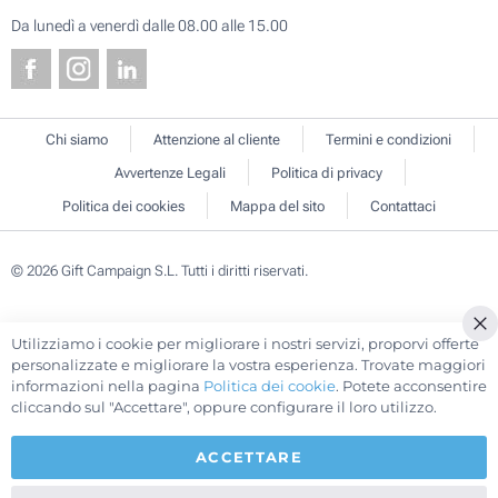
Da lunedì a venerdì dalle 08.00 alle 15.00
Chi siamo
Attenzione al cliente
Termini e condizioni
Avvertenze Legali
Politica di privacy
Politica dei cookies
Mappa del sito
Contattaci
© 2026 Gift Campaign S.L. Tutti i diritti riservati.
Utilizziamo i cookie per migliorare i nostri servizi, proporvi offerte
Cl
personalizzate e migliorare la vostra esperienza. Trovate maggiori
Co
informazioni nella pagina
Politica dei cookie
. Potete acconsentire
Ba
cliccando sul "Accettare", oppure configurare il loro utilizzo.
ACCETTARE