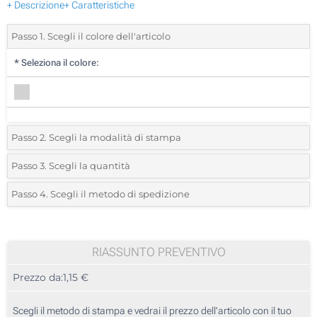
+ Descrizione
+ Caratteristiche
Passo 1. Scegli il colore dell'articolo
*
Seleziona il colore:
Passo 2. Scegli la modalità di stampa
*
Seleziona la posizione di stampa e il colore del vostro logo:
Passo 3. Scegli la quantità
*
Quantità desiderata:
Passo 4. Scegli il metodo di spedizione
Stampa su carta (Su un lato)
Unità
Standard
Prezzo/unità
Senza stampa
25
RIASSUNTO PREVENTIVO
Prezzo da:
1,15 €
50
125
Scegli il metodo di stampa e vedrai il prezzo dell'articolo con il tuo