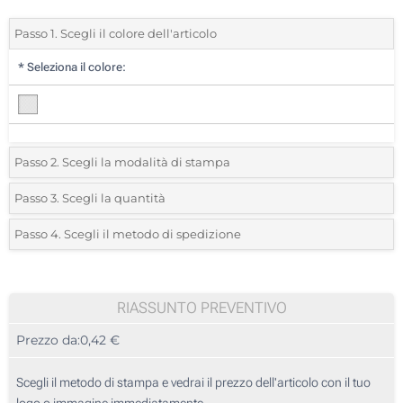
Passo 1. Scegli il colore dell'articolo
*
Seleziona il colore:
Passo 2. Scegli la modalità di stampa
*
Seleziona la posizione di stampa e il colore del vostro logo:
Passo 3. Scegli la quantità
*
Quantità desiderata:
Passo 4. Scegli il metodo di spedizione
1 Colore (Su un lato)
Unità
Standard
Prezzo/unità
2 Colori (Su un lato)
25
RIASSUNTO PREVENTIVO
3 Colori (Su un lato)
Prezzo da:
0,42 €
50
4 Colori (Su un lato)
125
Scegli il metodo di stampa e vedrai il prezzo dell'articolo con il tuo
Stampa digitale (Parte superiore)
logo o immagine immediatamente.