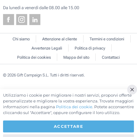
Da lunedì a venerdì dalle 08.00 alle 15.00
Chi siamo
Attenzione al cliente
Termini e condizioni
Avvertenze Legali
Politica di privacy
Politica dei cookies
Mappa del sito
Contattaci
© 2026 Gift Campaign S.L. Tutti i diritti riservati.
Utilizziamo i cookie per migliorare i nostri servizi, proporvi offerte
Cl
personalizzate e migliorare la vostra esperienza. Trovate maggiori
Co
informazioni nella pagina
Politica dei cookie
. Potete acconsentire
Ba
cliccando sul "Accettare", oppure configurare il loro utilizzo.
ACCETTARE