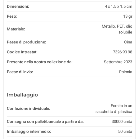
Dimensioni:
4 x 1.5 x 1.5 cm
Peso:
13 gr
Metallo, PET, olio
Materiale:
solubile
Paese di produzione:
Cina
Codice Intrastat:
7326 90 98
Presente nella nostra collezione da:
Settembre 2023
Paese di invio:
Polonia
Imballaggio
Fornito in un
Confezione individuale:
sacchetto di plastica
Consegna con pallet/bancale a partire da:
30000 unità
Imballaggio intermedio:
50 unità