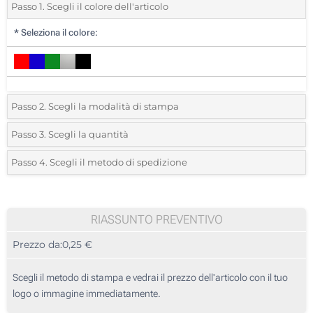
Passo 1. Scegli il colore dell'articolo
*
Seleziona il colore:
Passo 2. Scegli la modalità di stampa
*
Seleziona la posizione di stampa e il colore del vostro logo:
Passo 3. Scegli la quantità
*
Quantità desiderata:
Passo 4. Scegli il metodo di spedizione
1 Colore (Su un lato)
Unità
Standard
Prezzo/unità
2 Colori (Su un lato)
50
RIASSUNTO PREVENTIVO
3 Colori (Su un lato)
Prezzo da:
0,25 €
100
4 Colori (Su un lato)
250
Scegli il metodo di stampa e vedrai il prezzo dell'articolo con il tuo
Incisione Laser (Su un lato)
logo o immagine immediatamente.
500