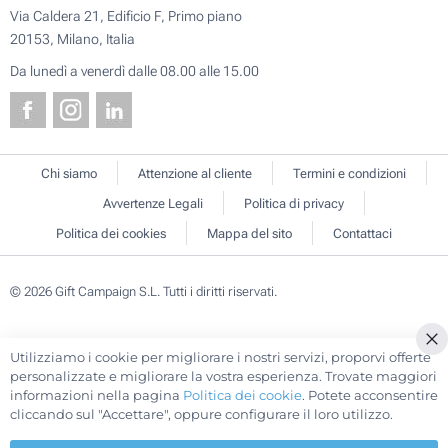
Via Caldera 21, Edificio F, Primo piano
20153, Milano, Italia
Da lunedì a venerdì dalle 08.00 alle 15.00
Chi siamo
Attenzione al cliente
Termini e condizioni
Avvertenze Legali
Politica di privacy
Politica dei cookies
Mappa del sito
Contattaci
© 2026 Gift Campaign S.L. Tutti i diritti riservati.
Utilizziamo i cookie per migliorare i nostri servizi, proporvi offerte
Cl
personalizzate e migliorare la vostra esperienza. Trovate maggiori
Co
informazioni nella pagina
Politica dei cookie
. Potete acconsentire
Ba
cliccando sul "Accettare", oppure configurare il loro utilizzo.