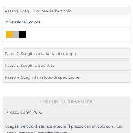
Passo 1. Scegli il colore dell'articolo
*
Seleziona il colore:
Passo 2. Scegli la modalità di stampa
*
Seleziona la posizione di stampa e il colore del vostro logo:
Passo 3. Scegli la quantità
*
Quantità desiderata:
Passo 4. Scegli il metodo di spedizione
1 Colore (Su un lato)
Unità
Standard
Prezzo/unità
2 Colori (Su un lato)
5
RIASSUNTO PREVENTIVO
3 Colori (Su un lato)
Prezzo da:
94,76 €
10
4 Colori (Su un lato)
25
Scegli il metodo di stampa e vedrai il prezzo dell'articolo con il tuo
Incisione Laser (Su un lato)
logo o immagine immediatamente.