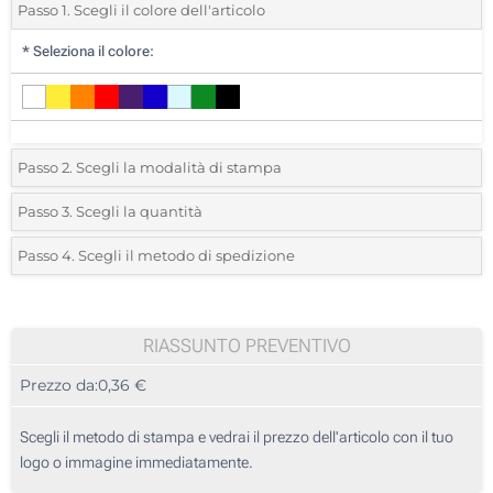
Passo 1. Scegli il colore dell'articolo
*
Seleziona il colore:
Passo 2. Scegli la modalità di stampa
*
Seleziona la posizione di stampa e il colore del vostro logo:
Passo 3. Scegli la quantità
*
Quantità desiderata:
Passo 4. Scegli il metodo di spedizione
1 Colore (Al lato della clip)
Unità
Standard
Prezzo/unità
2 Colori (Al lato della clip)
50
RIASSUNTO PREVENTIVO
3 Colori (Al lato della clip)
Prezzo da:
0,36 €
100
4 Colori (Al lato della clip)
250
Scegli il metodo di stampa e vedrai il prezzo dell'articolo con il tuo
Stampa digitale (Su un lato)
logo o immagine immediatamente.
500