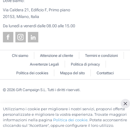
Dove siamo:
Via Caldera 21, Edificio F, Primo piano
20153, Milano, Italia
Da lunedì a venerdì dalle 08.00 alle 15.00
Chi siamo
Attenzione al cliente
Termini e condizioni
Avvertenze Legali
Politica di privacy
Politica dei cookies
Mappa del sito
Contattaci
© 2026 Gift Campaign S.L. Tutti i diritti riservati.
Utilizziamo i cookie per migliorare i nostri servizi, proporvi offerte
Cl
personalizzate e migliorare la vostra esperienza. Trovate maggiori
Co
informazioni nella pagina
Politica dei cookie
. Potete acconsentire
Ba
cliccando sul "Accettare", oppure configurare il loro utilizzo.