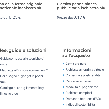
a dalla forma originale
Classica penna bianca
ozionale inchiostro blu
pubblicitaria inchiostro blu
0,25 €
0,17 €
zo da:
Prezzo da:
dee, guide e soluzioni
Informazioni
sull'acquisto
Guida completa alle tecniche di
Come ordinare
tampa
Richiesta anteprima virtuale
Magliette all'ingrosso convenienti?
Consegna e post-vendita
Hai bisogno di gadget in pochi
Cancellazioni e resi
orni?
Modalità di pagamento
Catalogo di abbigliamento Roly
Richiesta campioni
Il nostro blog
Domande frequenti (FAQ)
Indice di sostenibilità