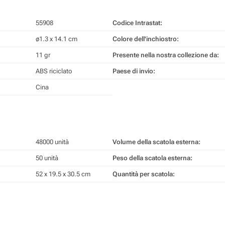
55908
Codice Intrastat:
ø1.3 x 14.1 cm
Colore dell'inchiostro:
11 gr
Presente nella nostra collezione da:
ABS riciclato
Paese di invio:
Cina
48000 unità
Volume della scatola esterna:
50 unità
Peso della scatola esterna:
52 x 19.5 x 30.5 cm
Quantità per scatola: