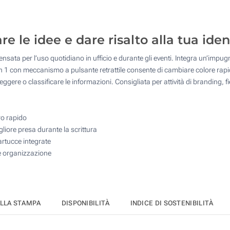
2575
Senza stampa
5150
 le idee e dare risalto alla tua iden
10300
pensata per l’uso quotidiano in ufficio e durante gli eventi. Integra un’imp
Quantità desiderata :
4 in 1 con meccanismo a pulsante retrattile consente di cambiare colore rap
Aggiorna
ggere o classificare le informazioni. Consigliata per attività di branding, 
ro rapido
iore presa durante la scrittura
artucce integrate
 e organizzazione
ELLA STAMPA
DISPONIBILITÀ
INDICE DI SOSTENIBILITÀ