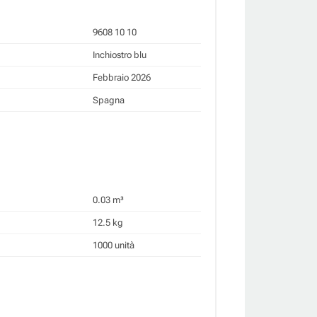
9608 10 10
Inchiostro blu
Febbraio 2026
Spagna
0.03 m³
12.5 kg
1000 unità