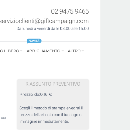
02 9475 9465
servizioclienti@giftcampaign.com
Da lunedì a venerdì dalle 08.00 alle 15.00
NOVITÀ
O LIBERO
ABBIGLIAMENTO
ALTRO
RIASSUNTO PREVENTIVO
n
i
Prezzo da:
0,16 €
Scegli il metodo di stampa e vedrai il
prezzo dell'articolo con il tuo logo o
a con
immagine immediatamente.
,