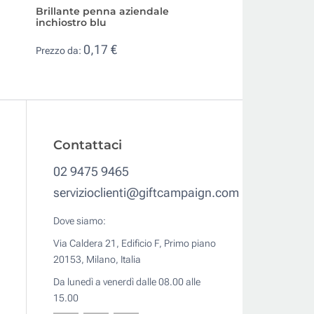
Brillante penna aziendale
Penna personaliz
inchiostro blu
con logo inchiostr
0,17 €
0,08 €
Prezzo da:
Prezzo da:
Contattaci
02 9475 9465
servizioclienti@giftcampaign.com
Dove siamo:
Via Caldera 21, Edificio F, Primo piano
20153, Milano, Italia
Da lunedì a venerdì dalle 08.00 alle
15.00