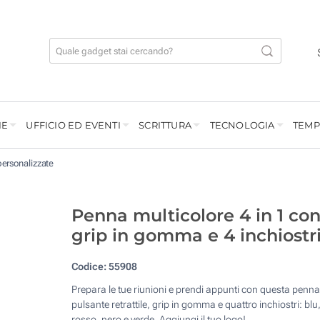
IE
UFFICIO ED EVENTI
SCRITTURA
TECNOLOGIA
TEMP
personalizzate
Penna multicolore 4 in 1 co
grip in gomma e 4 inchiostr
Codice:
55908
Prepara le tue riunioni e prendi appunti con questa penn
pulsante retrattile, grip in gomma e quattro inchiostri: blu
rosso, nero e verde. Aggiungi il tuo logo!