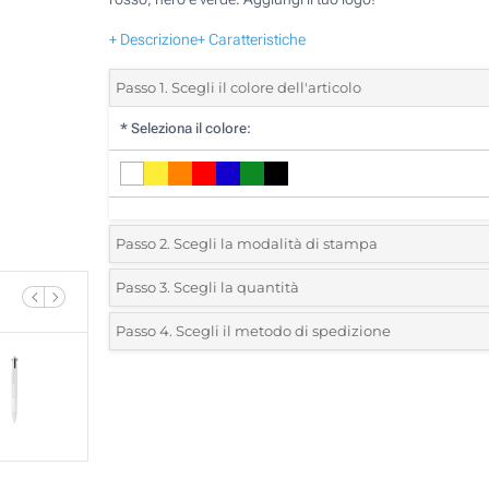
+ Descrizione
+ Caratteristiche
Passo 1. Scegli il colore dell'articolo
*
Seleziona il colore:
Passo 2. Scegli la modalità di stampa
*
Seleziona la posizione di stampa e il colore del vostro l
Passo 3. Scegli la quantità
*
Quantità desiderata:
Passo 4. Scegli il metodo di spedizione
1 Colore (Sul corpo)
Unità
Standard
Prezzo/unità
2 Colori (Sul corpo)
515
3 Colori (Sul corpo)
1030
4 Colori (Sul corpo)