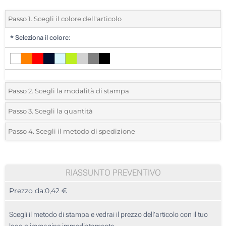
Passo 1. Scegli il colore dell'articolo
*
Seleziona il colore:
Passo 2. Scegli la modalità di stampa
*
Seleziona la posizione di stampa e il colore del vostro logo:
Passo 3. Scegli la quantità
*
Quantità desiderata:
Passo 4. Scegli il metodo di spedizione
1 Colore (Su un lato)
Unità
Standard
Prezzo/unità
2 Colori (Su un lato)
25
RIASSUNTO PREVENTIVO
3 Colori (Su un lato)
Prezzo da:
0,42 €
50
4 Colori (Su un lato)
125
Scegli il metodo di stampa e vedrai il prezzo dell'articolo con il tuo
Stampa Digitale (Su un lato)
logo o immagine immediatamente.