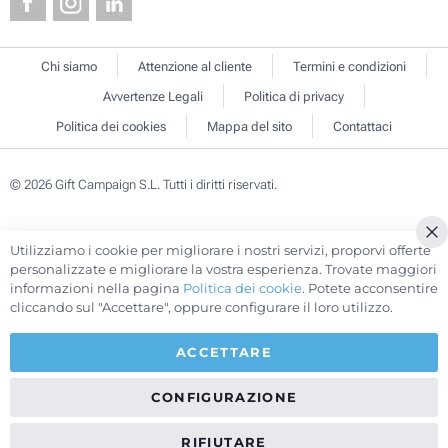
Chi siamo
Attenzione al cliente
Termini e condizioni
Avvertenze Legali
Politica di privacy
Politica dei cookies
Mappa del sito
Contattaci
© 2026 Gift Campaign S.L. Tutti i diritti riservati.
Utilizziamo i cookie per migliorare i nostri servizi, proporvi offerte
Cl
personalizzate e migliorare la vostra esperienza. Trovate maggiori
Co
informazioni nella pagina
Politica dei cookie
. Potete acconsentire
Ba
cliccando sul "Accettare", oppure configurare il loro utilizzo.
ACCETTARE
CONFIGURAZIONE
RIFIUTARE