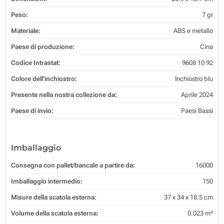
Peso:
7 gr
Materiale:
ABS e metallo
Paese di produzione:
Cina
Codice Intrastat:
9608 10 92
Colore dell'inchiostro:
Inchiostro blu
Presente nella nostra collezione da:
Aprile 2024
Paese di invio:
Paesi Bassi
Imballaggio
Consegna con pallet/bancale a partire da:
16000
Imballaggio intermedio:
150
Misure della scatola esterna:
37 x 34 x 18.5 cm
Volume della scatola esterna:
0.023 m³