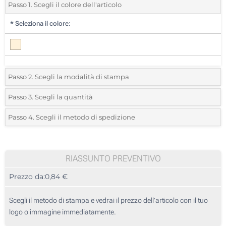
Passo 1. Scegli il colore dell'articolo
*
Seleziona il colore:
Passo 2. Scegli la modalità di stampa
*
Seleziona la posizione di stampa e il colore del vostro logo:
Passo 3. Scegli la quantità
*
Quantità desiderata:
Passo 4. Scegli il metodo di spedizione
1 Colore (Sul corpo)
Unità
Standard
Prezzo/unità
2 Colori (Sul corpo)
25
RIASSUNTO PREVENTIVO
3 Colori (Sul corpo)
Prezzo da:
0,84 €
50
4 Colori (Sul corpo)
125
Scegli il metodo di stampa e vedrai il prezzo dell'articolo con il tuo
Stampa Digitale (Sul corpo)
logo o immagine immediatamente.
250