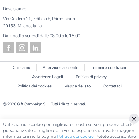
Dove siamo:
Via Caldera 21, Edificio F, Primo piano
20153, Milano, Italia
Da lunedì a venerdì dalle 08.00 alle 15.00
Chi siamo
Attenzione al cliente
Termini e condizioni
Avvertenze Legali
Politica di privacy
Politica dei cookies
Mappa del sito
Contattaci
© 2026 Gift Campaign S.L. Tutti i diritti riservati.
Utilizziamo i cookie per migliorare i nostri servizi, proporvi offerte
Cl
personalizzate e migliorare la vostra esperienza. Trovate maggiori
Co
informazioni nella pagina
Politica dei cookie
. Potete acconsentire
Ba