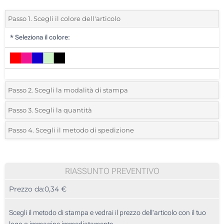
Passo 1. Scegli il colore dell'articolo
*
Seleziona il colore:
Passo 2. Scegli la modalità di stampa
*
Seleziona la posizione di stampa e il colore del vostro logo:
Passo 3. Scegli la quantità
*
Quantità desiderata:
Passo 4. Scegli il metodo di spedizione
1 Colore (Sul corpo)
Unità
Standard
Prezzo/unità
2 Colori (Sul corpo)
50
RIASSUNTO PREVENTIVO
3 Colori (Sul corpo)
Prezzo da:
0,34 €
100
4 Colori (Sul corpo)
250
Scegli il metodo di stampa e vedrai il prezzo dell'articolo con il tuo
Incisione Laser (Sul corpo)
logo o immagine immediatamente.