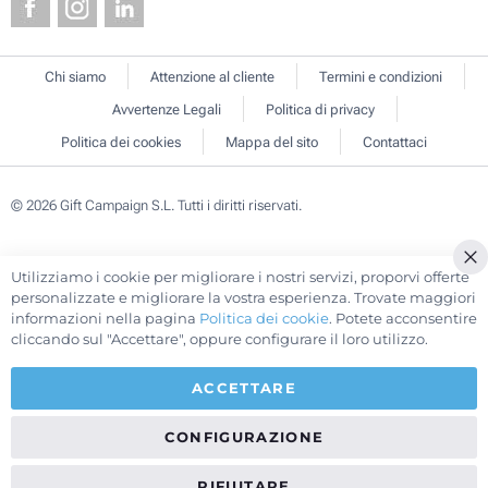
Chi siamo
Attenzione al cliente
Termini e condizioni
Avvertenze Legali
Politica di privacy
Politica dei cookies
Mappa del sito
Contattaci
© 2026 Gift Campaign S.L. Tutti i diritti riservati.
Utilizziamo i cookie per migliorare i nostri servizi, proporvi offerte
Cl
personalizzate e migliorare la vostra esperienza. Trovate maggiori
Co
informazioni nella pagina
Politica dei cookie
. Potete acconsentire
Ba
cliccando sul "Accettare", oppure configurare il loro utilizzo.
ACCETTARE
CONFIGURAZIONE
RIFIUTARE