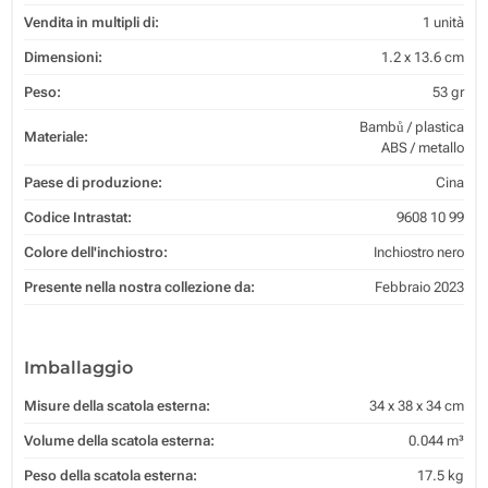
Vendita in multipli di:
1 unità
Dimensioni:
1.2 x 13.6 cm
Peso:
53 gr
Bambů / plastica
Materiale:
ABS / metallo
Paese di produzione:
Cina
Codice Intrastat:
9608 10 99
Colore dell'inchiostro:
Inchiostro nero
Presente nella nostra collezione da:
Febbraio 2023
Imballaggio
Misure della scatola esterna:
34 x 38 x 34 cm
Volume della scatola esterna:
0.044 m³
Peso della scatola esterna:
17.5 kg