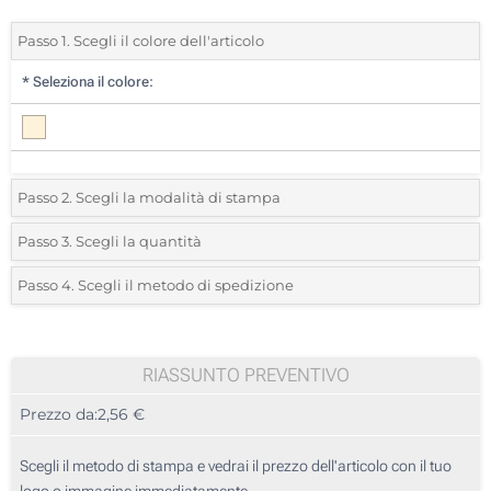
Passo 1. Scegli il colore dell'articolo
*
Seleziona il colore:
Passo 2. Scegli la modalità di stampa
*
Seleziona la posizione di stampa e il colore del vostro logo:
Passo 3. Scegli la quantità
*
Quantità desiderata:
Passo 4. Scegli il metodo di spedizione
1 Colore (Sul corpo)
Unità
Standard
Prezzo/unità
2 Colori (Sul corpo)
10
RIASSUNTO PREVENTIVO
3 Colori (Sul corpo)
Prezzo da:
2,56 €
20
4 Colori (Sul corpo)
50
Scegli il metodo di stampa e vedrai il prezzo dell'articolo con il tuo
Incisione Laser (Sul corpo)
logo o immagine immediatamente.