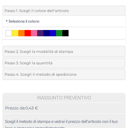
Passo 1. Scegli il colore dell'articolo
*
Seleziona il colore:
Passo 2. Scegli la modalità di stampa
*
Seleziona la posizione di stampa e il colore del vostro logo:
Passo 3. Scegli la quantità
*
Quantità desiderata:
Passo 4. Scegli il metodo di spedizione
1 Colore (Sulla clip)
Unità
Standard
Prezzo/unità
2 Colori (Sulla clip)
25
RIASSUNTO PREVENTIVO
3 Colori (Sulla clip)
Prezzo da:
0,43 €
50
4 Colori (Sulla clip)
125
Scegli il metodo di stampa e vedrai il prezzo dell'articolo con il tuo
1 Colore (Sul corpo)
logo o immagine immediatamente.