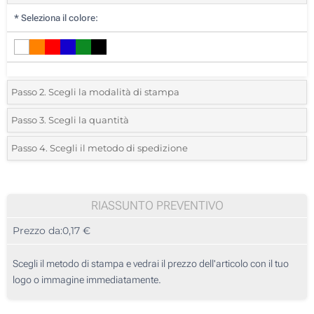
*
Seleziona il colore:
Passo 2. Scegli la modalità di stampa
*
Seleziona la posizione di stampa e il colore del vostro logo:
Passo 3. Scegli la quantità
*
Quantità desiderata:
Passo 4. Scegli il metodo di spedizione
Stampa Digitale (Sul corpo)
Unità
Standard
Prezzo/unità
Senza stampa
50
RIASSUNTO PREVENTIVO
Prezzo da:
0,17 €
100
250
Scegli il metodo di stampa e vedrai il prezzo dell'articolo con il tuo
logo o immagine immediatamente.
500