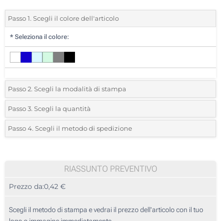
Passo 1. Scegli il colore dell'articolo
*
Seleziona il colore:
Passo 2. Scegli la modalità di stampa
*
Seleziona la posizione di stampa e il colore del vostro logo:
Passo 3. Scegli la quantità
*
Quantità desiderata:
Passo 4. Scegli il metodo di spedizione
Incisione Laser (Su un lato)
Unità
Standard
Prezzo/unità
Senza stampa
25
RIASSUNTO PREVENTIVO
Prezzo da:
0,42 €
50
125
Scegli il metodo di stampa e vedrai il prezzo dell'articolo con il tuo
logo o immagine immediatamente.