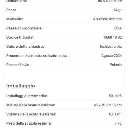
Dimensioni:
ø0.9 x 13.8 cm
Peso:
14 gr
Materiale:
Alluminio riciclato
Paese di produzione:
Cina
Codice Intrastat:
9608 10 92
Colore dell'inchiostro:
Inchiostro blu
Presente nella nostra collezione da:
Agosto 2024
Paese di invio:
Polonia
Imballaggio
Imballaggio intermedio:
50 unità
Misure della scatola esterna:
45 x 15.5 x 15 cm
Volume della scatola esterna:
0.01 m³
Peso della scatola esterna:
7 kg