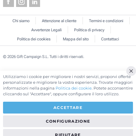
Chi siamo
Attenzione al cliente
Termini e condizioni
Avvertenze Legali
Politica di privacy
Politica dei cookies
Mappa del sito
Contattaci
© 2026 Gift Campaign S.L. Tutti i diritti riservati.
Utilizziamo i cookie per migliorare i nostri servizi, proporvi offerte
Cl
personalizzate e migliorare la vostra esperienza. Trovate maggiori
Co
informazioni nella pagina
Politica dei cookie
. Potete acconsentire
Ba
cliccando sul "Accettare", oppure configurare il loro utilizzo.
ACCETTARE
CONFIGURAZIONE
RIFIUTARE