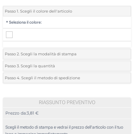
Passo 1. Scegli il colore dell'articolo
*
Seleziona il colore:
Passo 2. Scegli la modalità di stampa
*
Seleziona la posizione di stampa e il colore del vostro logo:
Passo 3. Scegli la quantità
*
Quantità desiderata:
Passo 4. Scegli il metodo di spedizione
1 Colore (Sul manico)
Unità
Standard
Prezzo/unità
2 Colori (Sul manico)
10
RIASSUNTO PREVENTIVO
3 Colori (Sul manico)
Prezzo da:
3,81 €
20
4 Colori (Sul manico)
50
Scegli il metodo di stampa e vedrai il prezzo dell'articolo con il tuo
Senza stampa
logo o immagine immediatamente.