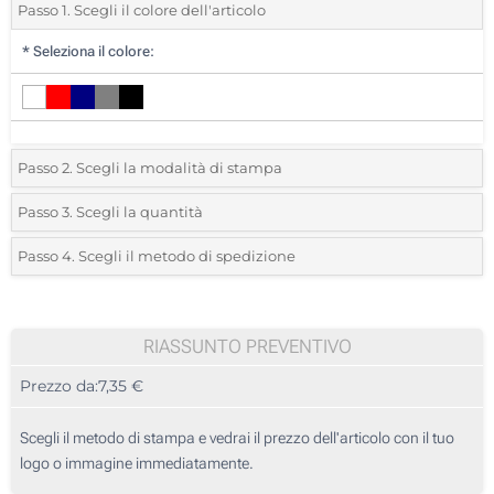
Passo 1. Scegli il colore dell'articolo
*
Seleziona il colore:
Passo 2. Scegli la modalità di stampa
*
Seleziona la posizione di stampa e il colore del vostro logo:
Passo 3. Scegli la quantità
*
Quantità desiderata:
Passo 4. Scegli il metodo di spedizione
1 Colore (Parte superiore)
Unità
Standard
Prezzo/unità
2 Colori (Parte superiore)
5
RIASSUNTO PREVENTIVO
3 Colori (Parte superiore)
Prezzo da:
7,35 €
10
4 Colori (Parte superiore)
25
Scegli il metodo di stampa e vedrai il prezzo dell'articolo con il tuo
Transfer digitale full color (Sulla custodia)
logo o immagine immediatamente.
50