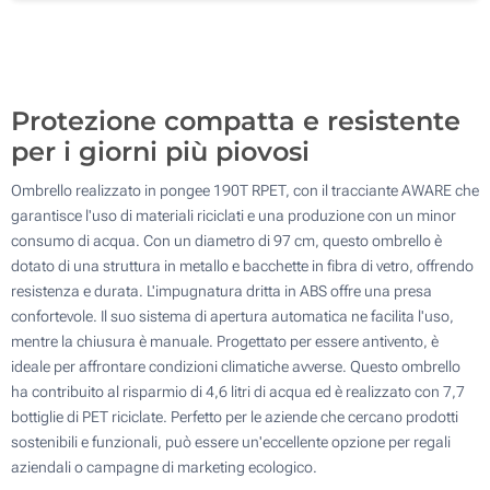
Transfer digitale full color (Parte superiore)
100
Senza stampa
Aggiorna
Quantità desiderata :
Protezione compatta e resistente
per i giorni più piovosi
Ombrello realizzato in pongee 190T RPET, con il tracciante AWARE che
garantisce l'uso di materiali riciclati e una produzione con un minor
consumo di acqua. Con un diametro di 97 cm, questo ombrello è
dotato di una struttura in metallo e bacchette in fibra di vetro, offrendo
resistenza e durata. L'impugnatura dritta in ABS offre una presa
confortevole. Il suo sistema di apertura automatica ne facilita l'uso,
mentre la chiusura è manuale. Progettato per essere antivento, è
ideale per affrontare condizioni climatiche avverse. Questo ombrello
ha contribuito al risparmio di 4,6 litri di acqua ed è realizzato con 7,7
bottiglie di PET riciclate. Perfetto per le aziende che cercano prodotti
sostenibili e funzionali, può essere un'eccellente opzione per regali
aziendali o campagne di marketing ecologico.