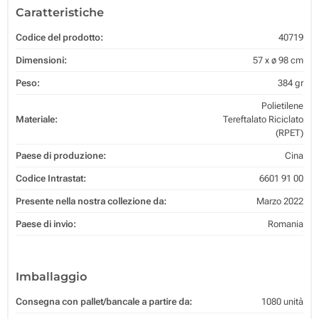
Caratteristiche
Codice del prodotto:
40719
Dimensioni:
57 x ø 98 cm
Peso:
384 gr
Polietilene
Materiale:
Tereftalato Riciclato
(RPET)
Paese di produzione:
Cina
Codice Intrastat:
6601 91 00
Presente nella nostra collezione da:
Marzo 2022
Paese di invio:
Romania
Imballaggio
Consegna con pallet/bancale a partire da:
1080 unità