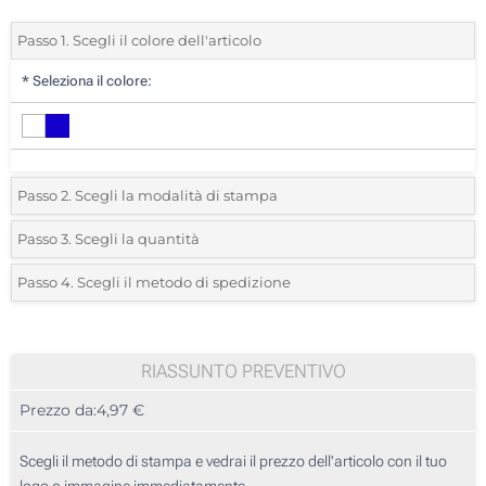
Passo 1. Scegli il colore dell'articolo
*
Seleziona il colore:
Passo 2. Scegli la modalità di stampa
*
Seleziona la posizione di stampa e il colore del vostro logo:
Passo 3. Scegli la quantità
*
Quantità desiderata:
Passo 4. Scegli il metodo di spedizione
1 Colore (Su un lato)
Unità
Standard
Prezzo/unità
2 Colori (Su un lato)
5
RIASSUNTO PREVENTIVO
3 Colori (Su un lato)
Prezzo da:
4,97 €
10
4 Colori (Su un lato)
25
Scegli il metodo di stampa e vedrai il prezzo dell'articolo con il tuo
Transfer digitale full color (Su un lato)
logo o immagine immediatamente.