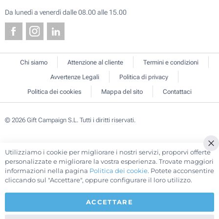
Da lunedì a venerdì dalle 08.00 alle 15.00
Chi siamo
Attenzione al cliente
Termini e condizioni
Avvertenze Legali
Politica di privacy
Politica dei cookies
Mappa del sito
Contattaci
© 2026 Gift Campaign S.L. Tutti i diritti riservati.
Utilizziamo i cookie per migliorare i nostri servizi, proporvi offerte
Cl
personalizzate e migliorare la vostra esperienza. Trovate maggiori
Co
informazioni nella pagina
Politica dei cookie
. Potete acconsentire
Ba
cliccando sul "Accettare", oppure configurare il loro utilizzo.
ACCETTARE