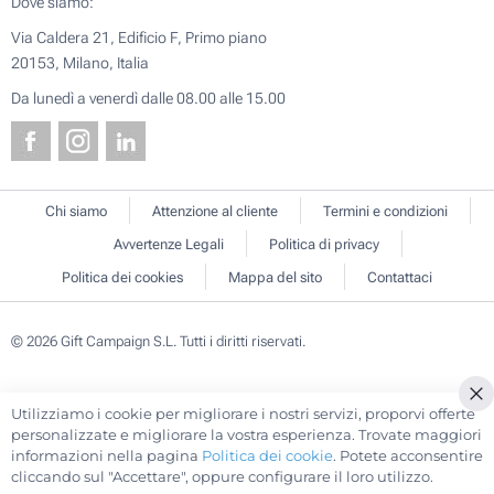
Dove siamo:
Via Caldera 21, Edificio F, Primo piano
20153, Milano, Italia
Da lunedì a venerdì dalle 08.00 alle 15.00
Chi siamo
Attenzione al cliente
Termini e condizioni
Avvertenze Legali
Politica di privacy
Politica dei cookies
Mappa del sito
Contattaci
© 2026 Gift Campaign S.L. Tutti i diritti riservati.
Utilizziamo i cookie per migliorare i nostri servizi, proporvi offerte
Cl
personalizzate e migliorare la vostra esperienza. Trovate maggiori
Co
informazioni nella pagina
Politica dei cookie
. Potete acconsentire
Ba
cliccando sul "Accettare", oppure configurare il loro utilizzo.