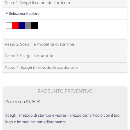
Passo 1. Scegli il colore dell'articolo
*
Seleziona il colore:
Passo 2. Scegli la modalità di stampa
*
Seleziona la posizione di stampa e il colore del vostro logo:
Passo 3. Scegli la quantità
*
Quantità desiderata:
Passo 4. Scegli il metodo di spedizione
1 Colore (Parte superiore)
Unità
Standard
Prezzo/unità
2 Colori (Parte superiore)
5
RIASSUNTO PREVENTIVO
3 Colori (Parte superiore)
Prezzo da:
10,76 €
10
4 Colori (Parte superiore)
25
Scegli il metodo di stampa e vedrai il prezzo dell'articolo con il tuo
Transfer digitale full color (Parte superiore)
logo o immagine immediatamente.
50