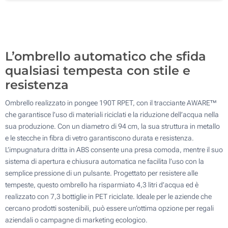
Transfer digitale full color (Sulla custodia)
100
Senza stampa
Aggiorna
Quantità desiderata :
L’ombrello automatico che sfida
qualsiasi tempesta con stile e
resistenza
Ombrello realizzato in pongee 190T RPET, con il tracciante AWARE™
che garantisce l’uso di materiali riciclati e la riduzione dell’acqua nella
sua produzione. Con un diametro di 94 cm, la sua struttura in metallo
e le stecche in fibra di vetro garantiscono durata e resistenza.
L’impugnatura dritta in ABS consente una presa comoda, mentre il suo
sistema di apertura e chiusura automatica ne facilita l’uso con la
semplice pressione di un pulsante. Progettato per resistere alle
tempeste, questo ombrello ha risparmiato 4,3 litri d’acqua ed è
realizzato con 7,3 bottiglie in PET riciclate. Ideale per le aziende che
cercano prodotti sostenibili, può essere un’ottima opzione per regali
aziendali o campagne di marketing ecologico.