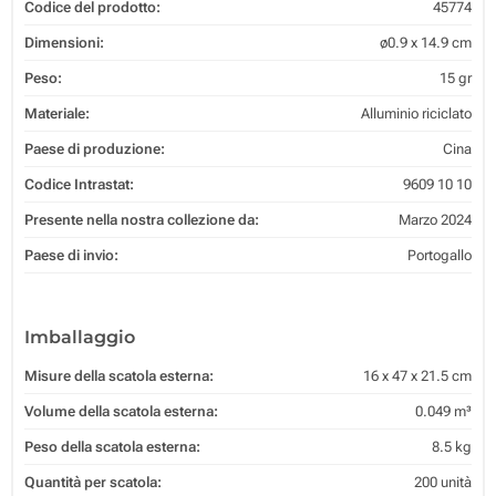
Codice del prodotto:
45774
Dimensioni:
ø0.9 x 14.9 cm
Peso:
15 gr
Materiale:
Alluminio riciclato
Paese di produzione:
Cina
Codice Intrastat:
9609 10 10
Presente nella nostra collezione da:
Marzo 2024
Paese di invio:
Portogallo
Imballaggio
Misure della scatola esterna:
16 x 47 x 21.5 cm
Volume della scatola esterna:
0.049 m³
Peso della scatola esterna:
8.5 kg
Quantità per scatola:
200 unità