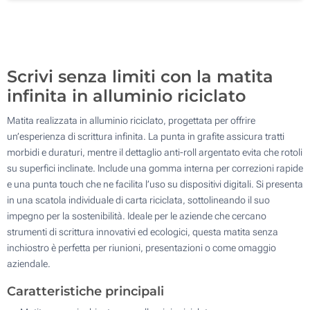
Incisione Laser (Sulla scatola)
500
Senza stampa
Aggiorna
Quantità desiderata :
Scrivi senza limiti con la matita
infinita in alluminio riciclato
Matita realizzata in alluminio riciclato, progettata per offrire
un’esperienza di scrittura infinita. La punta in grafite assicura tratti
morbidi e duraturi, mentre il dettaglio anti-roll argentato evita che rotoli
su superfici inclinate. Include una gomma interna per correzioni rapide
e una punta touch che ne facilita l’uso su dispositivi digitali. Si presenta
in una scatola individuale di carta riciclata, sottolineando il suo
impegno per la sostenibilità. Ideale per le aziende che cercano
strumenti di scrittura innovativi ed ecologici, questa matita senza
inchiostro è perfetta per riunioni, presentazioni o come omaggio
aziendale.
Caratteristiche principali