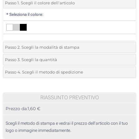
Passo 1. Scegli il colore dell'articolo
*
Seleziona il colore:
Passo 2. Scegli la modalità di stampa
*
Seleziona la posizione di stampa e il colore del vostro logo:
Passo 3. Scegli la quantità
*
Quantità desiderata:
Passo 4. Scegli il metodo di spedizione
1 Colore (Sulla penna, accanto alla clip)
Unità
Standard
Prezzo/unità
2 Colori (Sulla penna, accanto alla clip)
25
RIASSUNTO PREVENTIVO
Stampa digitale full color (Sulla penna, accanto alla clip)
Prezzo da:
1,60 €
50
Incisione Laser (Sulla penna, accanto alla clip)
125
Scegli il metodo di stampa e vedrai il prezzo dell'articolo con il tuo
Transfer digitale full color (Sulla scatola)
logo o immagine immediatamente.
250