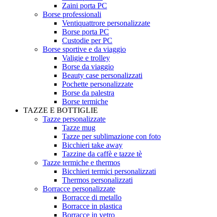
Zaini porta PC
Borse professionali
Ventiquattrore personalizzate
Borse porta PC
Custodie per PC
Borse sportive e da viaggio
Valigie e trolley
Borse da viaggio
Beauty case personalizzati
Pochette personalizzate
Borse da palestra
Borse termiche
TAZZE E BOTTIGLIE
Tazze personalizzate
Tazze mug
Tazze per sublimazione con foto
Bicchieri take away
Tazzine da caffè e tazze tè
Tazze termiche e thermos
Bicchieri termici personalizzati
Thermos personalizzati
Borracce personalizzate
Borracce di metallo
Borracce in plastica
Borracce in vetro