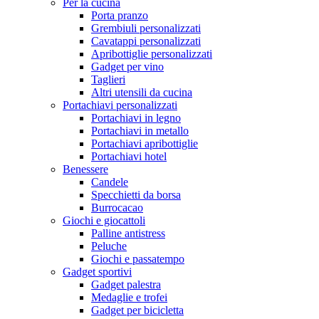
Per la cucina
Porta pranzo
Grembiuli personalizzati
Cavatappi personalizzati
Apribottiglie personalizzati
Gadget per vino
Taglieri
Altri utensili da cucina
Portachiavi personalizzati
Portachiavi in legno
Portachiavi in metallo
Portachiavi apribottiglie
Portachiavi hotel
Benessere
Candele
Specchietti da borsa
Burrocacao
Giochi e giocattoli
Palline antistress
Peluche
Giochi e passatempo
Gadget sportivi
Gadget palestra
Medaglie e trofei
Gadget per bicicletta