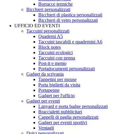
Borracce termiche
Bicchieri personalizzati
Bicchieri di plastica personalizzati
Bicchieri di vetro personalizzati
UFFICIO ED EVENTI
Taccuini personalizzati
Quaderni A5
Taccuini tascabili e quadernini A6
Block notes
Taccuini ecologici
Taccuini con penna
Post-it e memo
Portadocumenti personalizzati
Gadget da scrivania
Tappetini per mouse
Porta biglietti da visita
Portapenne
Gadget per l'ufficio
Gadget per eventi
Lanyard e porta badge personalizzati
Braccialetti pubblicitari
Cappelli di paglia personalizzati
Gadget per eventi sportivi
Ventagli
Dolci personalizzati