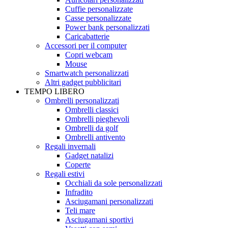
Cuffie personalizzate
Casse personalizzate
Power bank personalizzati
Caricabatterie
Accessori per il computer
Copri webcam
Mouse
Smartwatch personalizzati
Altri gadget pubblicitari
TEMPO LIBERO
Ombrelli personalizzati
Ombrelli classici
Ombrelli pieghevoli
Ombrelli da golf
Ombrelli antivento
Regali invernali
Gadget natalizi
Coperte
Regali estivi
Occhiali da sole personalizzati
Infradito
Asciugamani personalizzati
Teli mare
Asciugamani sportivi