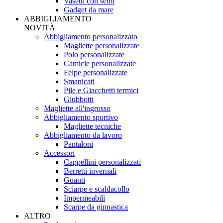
Vasetti con semi
Gadget da mare
ABBIGLIAMENTO
NOVITÀ
Abbigliamento personalizzato
Magliette personalizzate
Polo personalizzate
Camicie personalizzate
Felpe personalizzate
Smanicati
Pile e Giacchetti termici
Giubbotti
Magliette all'ingrosso
Abbigliamento sportivo
Magliette tecniche
Abbigliamento da lavoro
Pantaloni
Accessori
Cappellini personalizzati
Berretti invernali
Guanti
Sciarpe e scaldacollo
Impermeabili
Scarpe da ginnastica
ALTRO