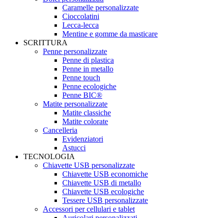
Caramelle personalizzate
Cioccolatini
Lecca-lecca
Mentine e gomme da masticare
SCRITTURA
Penne personalizzate
Penne di plastica
Penne in metallo
Penne touch
Penne ecologiche
Penne BIC®
Matite personalizzate
Matite classiche
Matite colorate
Cancelleria
Evidenziatori
Astucci
TECNOLOGIA
Chiavette USB personalizzate
Chiavette USB economiche
Chiavette USB di metallo
Chiavette USB ecologiche
Tessere USB personalizzate
Accessori per cellulari e tablet
Auricolari personalizzati