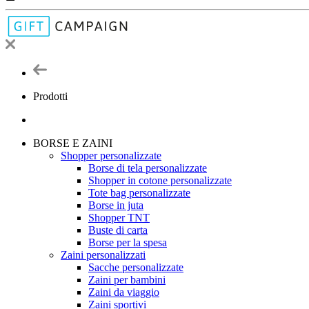
Prodotti
BORSE E ZAINI
Shopper personalizzate
Borse di tela personalizzate
Shopper in cotone personalizzate
Tote bag personalizzate
Borse in juta
Shopper TNT
Buste di carta
Borse per la spesa
Zaini personalizzati
Sacche personalizzate
Zaini per bambini
Zaini da viaggio
Zaini sportivi