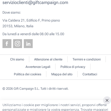
servizioclienti@giftcampaign.com
Dove siamo:
Via Caldera 21, Edificio F, Primo piano
20153, Milano, Italia
Da lunedì a venerdì dalle 08.00 alle 15.00
Chi siamo
Attenzione al cliente
Termini e condizioni
Avvertenze Legali
Politica di privacy
Politica dei cookies
Mappa del sito
Contattaci
© 2026 Gift Campaign S.L. Tutti i diritti riservati.
Utilizziamo i cookie per migliorare i nostri servizi, proporvi offerte
Cl
personalizzate e migliorare la vostra esperienza. Trovate maggiori