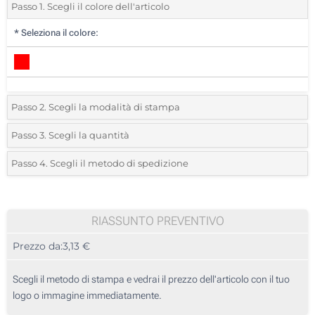
Passo 1. Scegli il colore dell'articolo
*
Seleziona il colore:
Passo 2. Scegli la modalità di stampa
*
Seleziona la posizione di stampa e il colore del vostro logo:
Passo 3. Scegli la quantità
*
Quantità desiderata:
Passo 4. Scegli il metodo di spedizione
1 Colore (Davanti)
Unità
Standard
Prezzo/unità
2 Colori (Davanti)
10
RIASSUNTO PREVENTIVO
3 Colori (Davanti)
Prezzo da:
3,13 €
20
4 Colori (Davanti)
50
Scegli il metodo di stampa e vedrai il prezzo dell'articolo con il tuo
Transfer digitale full color (Davanti)
logo o immagine immediatamente.
100