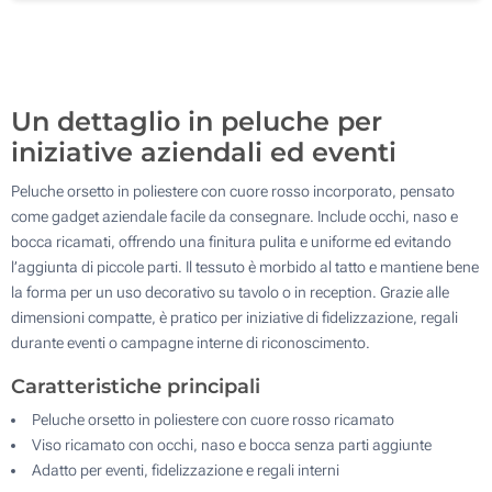
Transfer Riflettente (Davanti)
200
Senza stampa
Aggiorna
Quantità desiderata :
Un dettaglio in peluche per
iniziative aziendali ed eventi
Peluche orsetto in poliestere con cuore rosso incorporato, pensato
come gadget aziendale facile da consegnare. Include occhi, naso e
bocca ricamati, offrendo una finitura pulita e uniforme ed evitando
l’aggiunta di piccole parti. Il tessuto è morbido al tatto e mantiene bene
la forma per un uso decorativo su tavolo o in reception. Grazie alle
dimensioni compatte, è pratico per iniziative di fidelizzazione, regali
durante eventi o campagne interne di riconoscimento.
Caratteristiche principali
Peluche orsetto in poliestere con cuore rosso ricamato
Viso ricamato con occhi, naso e bocca senza parti aggiunte
Adatto per eventi, fidelizzazione e regali interni