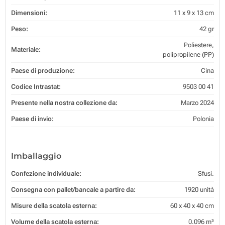
Dimensioni:
11 x 9 x 13 cm
Peso:
42 gr
Poliestere,
Materiale:
polipropilene (PP)
Paese di produzione:
Cina
Codice Intrastat:
9503 00 41
Presente nella nostra collezione da:
Marzo 2024
Paese di invio:
Polonia
Imballaggio
Confezione individuale:
Sfusi.
Consegna con pallet/bancale a partire da:
1920 unità
Misure della scatola esterna:
60 x 40 x 40 cm
Volume della scatola esterna:
0.096 m³