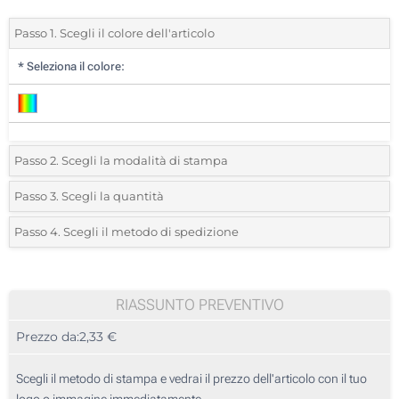
Passo 1. Scegli il colore dell'articolo
*
Seleziona il colore:
Passo 2. Scegli la modalità di stampa
*
Seleziona la posizione di stampa e il colore del vostro logo:
Passo 3. Scegli la quantità
*
Quantità desiderata:
Passo 4. Scegli il metodo di spedizione
1 Colore (Davanti)
Unità
Standard
Prezzo/unità
2 Colori (Davanti)
10
RIASSUNTO PREVENTIVO
1 Colore (Sull'etichetta)
Prezzo da:
2,33 €
20
2 Colori (Sull'etichetta)
50
Scegli il metodo di stampa e vedrai il prezzo dell'articolo con il tuo
Transfer digitale full color (Davanti)
logo o immagine immediatamente.