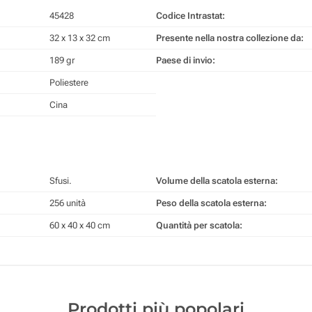
45428
Codice Intrastat:
32 x 13 x 32 cm
Presente nella nostra collezione da:
189 gr
Paese di invio:
Poliestere
Cina
Sfusi.
Volume della scatola esterna:
256 unità
Peso della scatola esterna:
60 x 40 x 40 cm
Quantità per scatola:
Prodotti più popolari