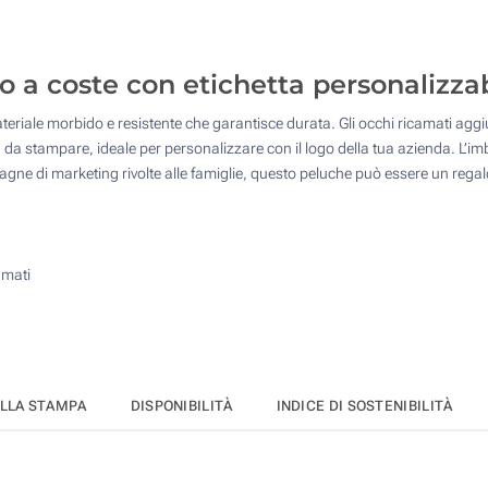
10
25
o a coste con etichetta personalizza
50
materiale morbido e resistente che garantisce durata. Gli occhi ricamati ag
100
 da stampare, ideale per personalizzare con il logo della tua azienda. L’imb
agne di marketing rivolte alle famiglie, questo peluche può essere un regal
Quantità desiderata :
Aggiorna
amati
ELLA STAMPA
DISPONIBILITÀ
INDICE DI SOSTENIBILITÀ