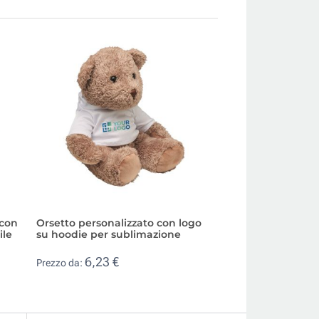
 con
Orsetto personalizzato con logo
Scimmietta di pel
ile
su hoodie per sublimazione
personalizzata in
6,23 €
3,00 €
Prezzo da:
Prezzo da: