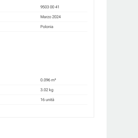
9503 00 41
Marzo 2024
Polonia
0.096 m³
3.02 kg
16 unità